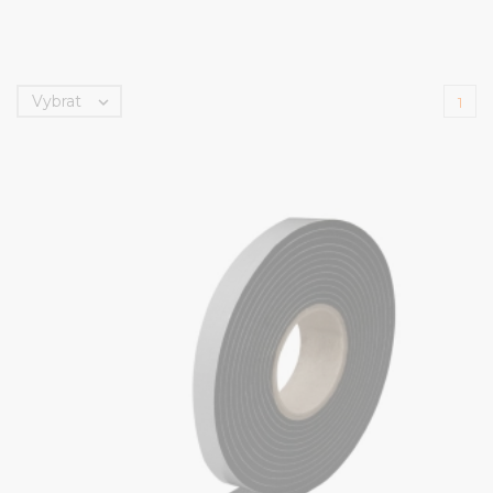
Vybrat

1