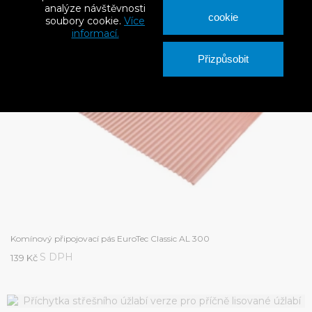
analýze návštěvnosti
cookie
soubory cookie.
Více
informací.
Přizpůsobit
Komínový připojovací pás EuroTec Classic AL 300
S DPH
139 Kč