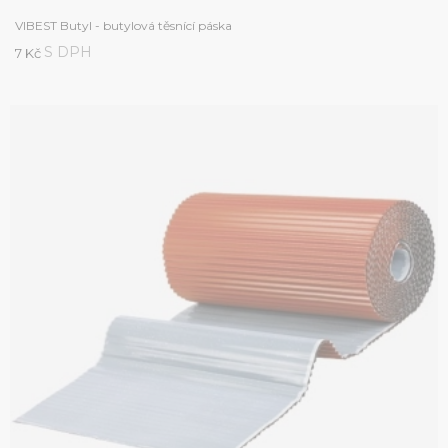
VIBEST Butyl - butylová těsnící páska
S DPH
7 Kč