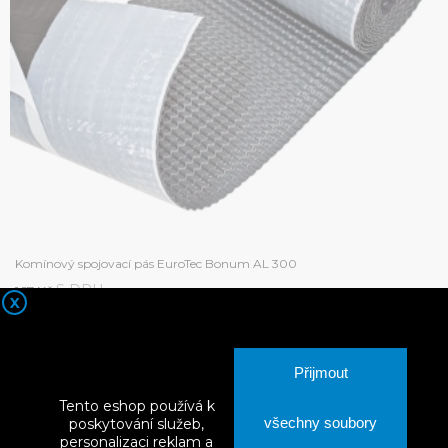
Komínový spojovací pás EuroTec Bonum AL 300
S DPH
167 Kč
X
Přijmout
Tento eshop používá k
všechny soubory
poskytování služeb,
personalizaci reklam a