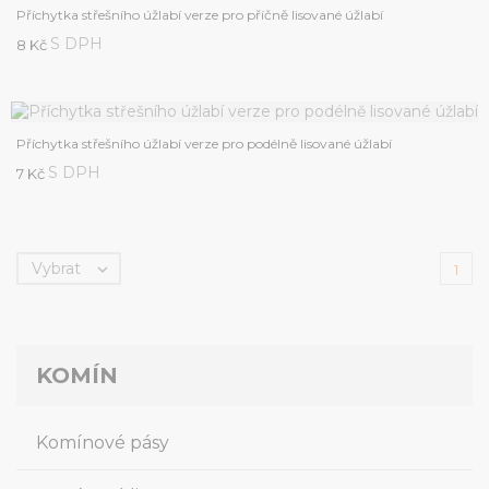
Příchytka střešního úžlabí verze pro příčně lisované úžlabí
S DPH
8 Kč
Příchytka střešního úžlabí verze pro podélně lisované úžlabí
S DPH
7 Kč
Vybrat

1
KOMÍN
Komínové pásy