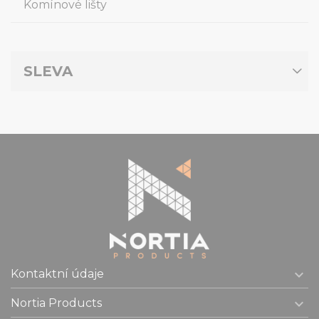
Komínové lišty
SLEVA

Kontaktní údaje

Nortia Products