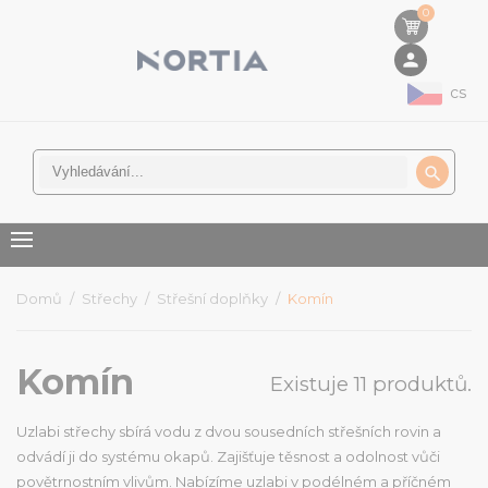
0
person
cs

Domů
Střechy
Střešní doplňky
Komín
Komín
Existuje 11 produktů.
Uzlabi střechy sbírá vodu z dvou sousedních střešních rovin a
odvádí ji do systému okapů. Zajišťuje těsnost a odolnost vůči
povětrnostním vlivům. Nabízíme uzlabi v podélném a příčném