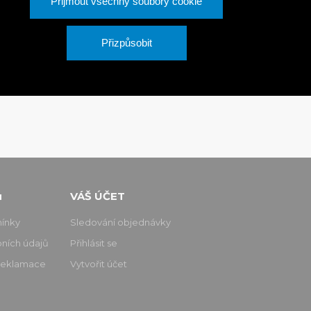
Přijmout všechny soubory cookie
Přizpůsobit
u
VÁŠ ÚČET
ínky
Sledování objednávky
ních údajů
Přihlásit se
 reklamace
Vytvořit účet