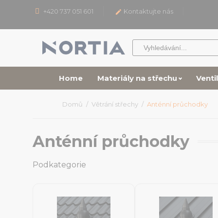
+420 737 051 601
Kontaktujte nás

Home
Materiály na střechu
Venti
Domů
Větrání střechy
Anténní průchodky
Anténní průchodky
Podkategorie