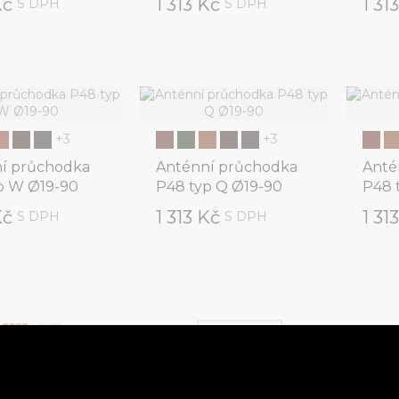
Kč
1 313 Kč
1 31
S DPH
S DPH
+3
+3
í průchodka
Anténní průchodka
Anté
p W Ø19-90
P48 typ Q Ø19-90
P48 
Kč
1 313 Kč
1 31
S DPH
S DPH


Seřadit podle
Vybrat
