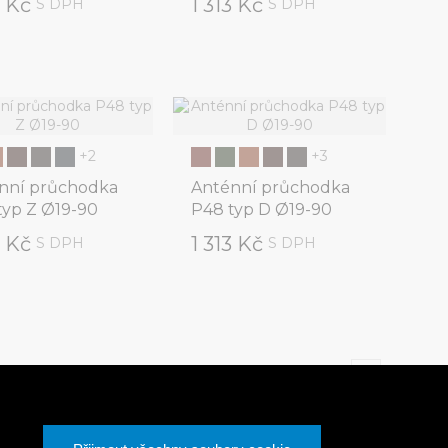
3 Kč
1 313 Kč
S DPH
S DPH
+2
+3
nní průchodka
Anténní průchodka
typ Z Ø19-90
P48 typ D Ø19-90
3 Kč
1 313 Kč
S DPH
S DPH
Stránky
1