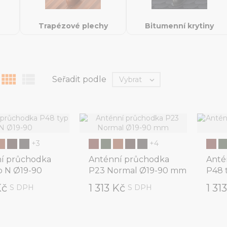
Trapézové plechy
Bitumenní krytiny


Seřadit podle
Vybrat

+3
+4
í průchodka
Anténní průchodka
Anté
p N Ø19-90
P23 Normal Ø19-90 mm
P48 
Kč
1 313 Kč
1 31
S DPH
S DPH