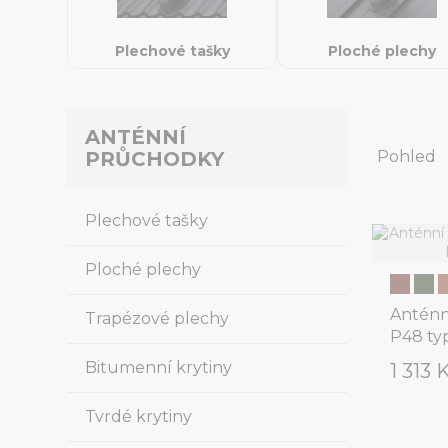
Plechové tašky
Ploché plechy
ANTÉNNÍ
Pohled
PRŮCHODKY
Plechové tašky
Ploché plechy
Anténn
Trapézové plechy
P48 ty
Bitumenní krytiny
1 313 
Tvrdé krytiny