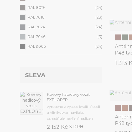
RAL 8019
(24)
RAL 7016
(23)
RAL 7024
(24)
RAL 7046
(3)
Anténn
RAL 9005
(24)
P48 ty
1 313 
SLEVA
Kovový hadicový vozík
EXPLORER
vyrobeno z vysoce kvalitní oceli
a hliníkutvar navijáku
Anténn
usnadňuje navíjení hadice a
P48 ty
zabraňuje jejímu
2 152 Kč
S DPH
přehnutífunkční skládací klika s