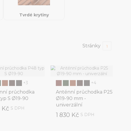
Tvrdé krytiny
Stránky
1
+3
+4
nní průchodka
Anténní průchodka P25
typ S Ø19-90
Ø19-90 mm -
univerzální
3 Kč
S DPH
1 830 Kč
S DPH