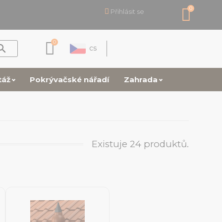
0
Přihlásit se
0

cs
táž
Pokrývačské nářadí
Zahrada
Existuje 24 produktů.