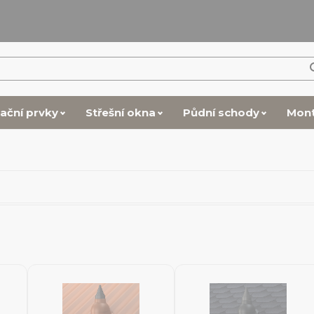
lační prvky
Střešní okna
Půdní schody
Mon