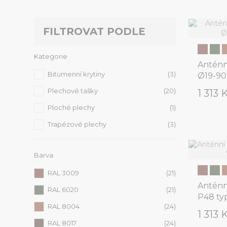
FILTROVAT PODLE
Kategorie
Anténn
Bitumenní krytiny
(3)
Ø19-9
Plechové tašky
(20)
1 313 
Ploché plechy
(1)
Trapézové plechy
(3)
Barva
RAL 3009
(21)
Anténn
RAL 6020
(21)
P48 ty
RAL 8004
(24)
1 313 
RAL 8017
(24)