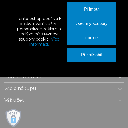
Přijmout
Tento eshop používá k
všechny soubory
poskytování služeb,
personalizaci reklam a
analýze návštěvnosti
cookie
soubory cookie.
Více
informací.
Přizpůsobit

Kontaktní údaje

Nortia Products

Vše o nákupu

Váš účet