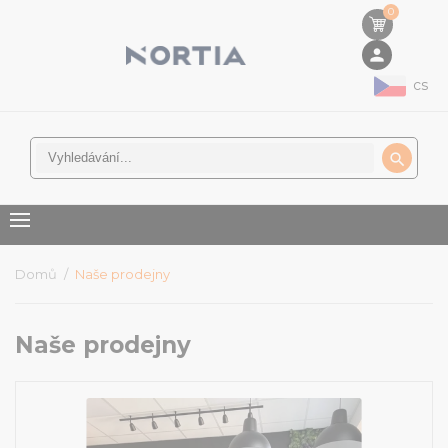
0
person
cs

Domů
Naše prodejny
Naše prodejny