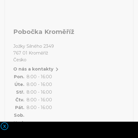
Pobočka Kroměříž
Jožky Silného 2349
767 01 Kroměříž
Česko

O nás a kontakty
Pon.
8:00 - 16:00
Úte.
8:00 - 16:00
Stř.
8:00 - 16:00
Čtv.
8:00 - 16:00
Pát.
8:00 - 16:00
Sob.
Ned.
X