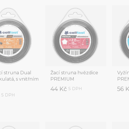
cí struna Dual
Žací struna hvězdice
Vyží
ulatá, s vnitřním
PREMIUM
PREM
44 Kč
56 
S DPH
č
S DPH