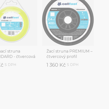
nací struna
Žací struna PREMIUM –
DARD - čtvercová
čtvercový profil
Kč
1 360 Kč
S DPH
S DPH