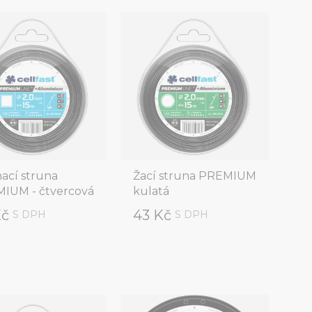
nací struna
Žací struna PREMIUM
IUM - čtvercová
kulatá
Kč
43 Kč
S DPH
S DPH