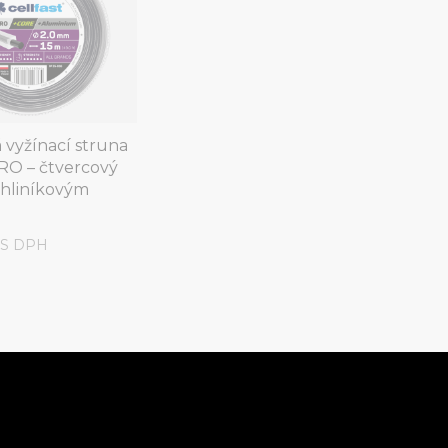
 vyžínací struna
RO – čtvercový
s hliníkovým
č
S DPH


Seřadit podle
Vybrat
