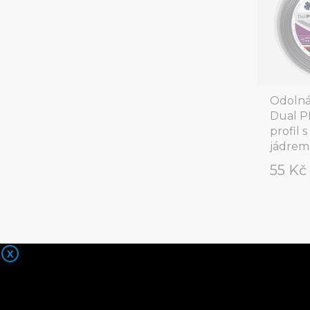
Odolná
Dual P
profil 
jádrem
55 K
X
Pohled