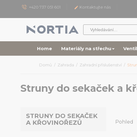
+420 737 051 601
Kontaktujte nás

Home
Materiály na střechu
Venti
Domů
Zahrada
Zahradní příslušenství
Stru
Struny do sekaček a k
STRUNY DO SEKAČEK
Pohled
A KŘOVINOŘEZŮ