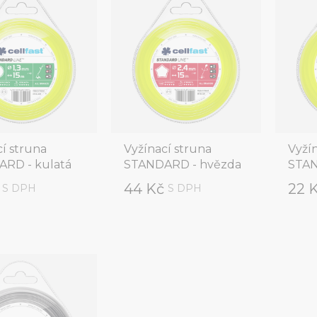
í struna
Vyžínací struna
Vyží
RD - kulatá
STANDARD - hvězda
STAN
č
44 Kč
22 
S DPH
S DPH