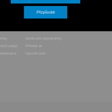
Přizpůsobit
u
VÁŠ ÚČET
ínky
Sledování objednávky
ních údajů
Přihlásit se
 reklamace
Vytvořit účet