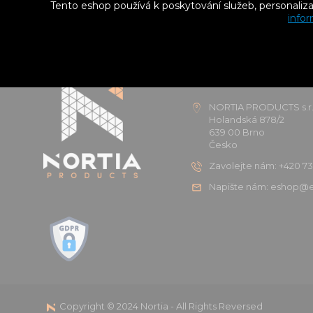
Tento eshop používá k poskytování služeb, personaliz
infor
KONTAKTNÍ ÚDAJE
NORTIA PRODUCTS s.r.
Holandská 878/2
639 00 Brno
Česko
Zavolejte nám: +420 73
Napište nám: eshop@e
Copyright © 2024 Nortia - All Rights Reversed