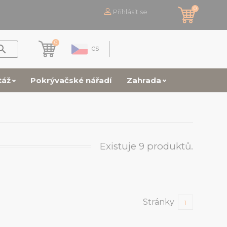
0
Přihlásit se
0

cs
táž
Pokrývačské nářadí
Zahrada
Existuje 9 produktů.
Stránky
1