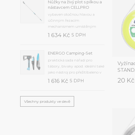
Nůžky na živý plot s pilkou a
Frekvence od 2 minut do 7 dnů,
nástavcem CELLPRO
čas od 1 minuty do 12 hodin,
vybaven otočnou hlavou a
zpoždění od 12 hodin do 7...
účinným řezacím
mechanismem umístěným
uvnitř přístrojesekací nůž z
1 634 Kč
S DPH
kvalitní kalené oceli,
protiskluzová rukojeť je
vyrobena z odolného
ENERGO Camping-Set
plastupřídavná pilka na řezání
praktická sada nářadí pro
větvímaximální průměr řezu 25
Vyžínac
tábory, bivaky apod. ideální také
mm, hmotnost 1,2 kg, délka...
STANDA
jako nástroj pro přežitíbaleno v
krabiciSada obsahuje
20 K
1 616 Kč
S DPH
kvalitní:univerzální nůž (40-
263)univerzální sekeru U600
(41-001)skládací pilku (41-041).
Všechny produkty ve slevě