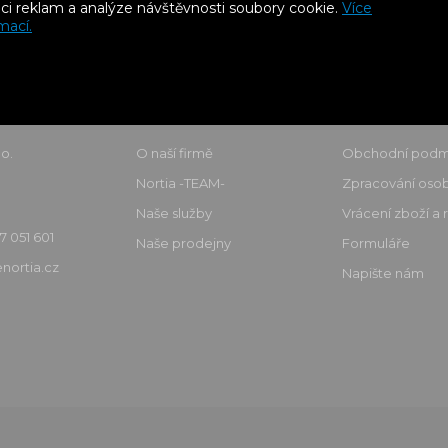
aci reklam a analýze návštěvnosti soubory cookie.
Více
mací.
Nortia Products
Vše o nákup
o.
O naší firmě
Obchodní podm
Nortia -TEAM-
Zpracování osob
Naše služby
Vrácení zboží a
7 051 601
Naše prodejny
Formuláře
nortia.cz
Napište nám