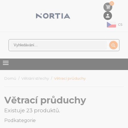
0
person
cs

Domů
Větrání střechy
Větrací průduchy
Větrací průduchy
Existuje 23 produktů.
Podkategorie