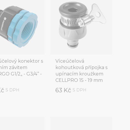
účelový konektor s
Víceúčelová
řním závitem
kohoutková přípojka s
GO G1/2„ - G3/4“ -
upínacím kroužkem
CELLPRO 15 - 19 mm
Kč
63 Kč
S DPH
S DPH