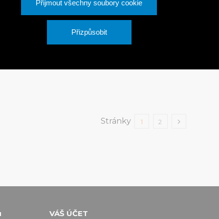
Přijmout všechny soubory cookie
ktor s vnitřním
Konektor s vnitřním
tem BASIC G1“
závitem BASIC G3/4“
Přizpůsobit
Kč
14 Kč
S DPH
S DPH
Stránky

1
2
u
VÁŠ ÚČET