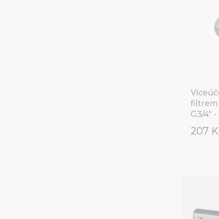
Víceúč
filtre
G3/4" -
207 