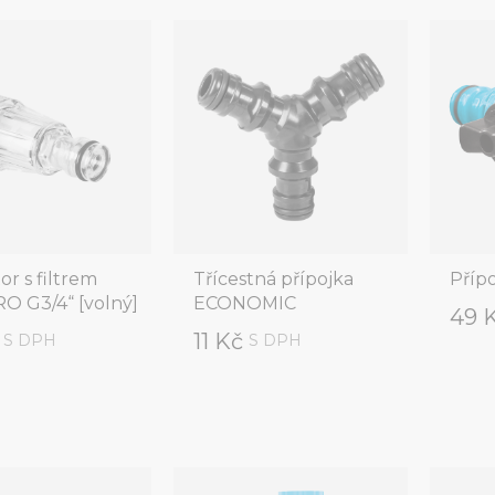
r s filtrem
Třícestná přípojka
Příp
O G3/4“ [volný]
ECONOMIC
49 
č
11 Kč
S DPH
S DPH