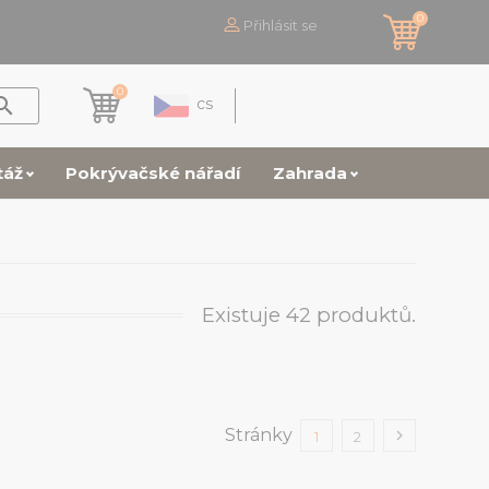
0
Přihlásit se
0

cs
táž
Pokrývačské nářadí
Zahrada
Existuje 42 produktů.
Stránky

1
2