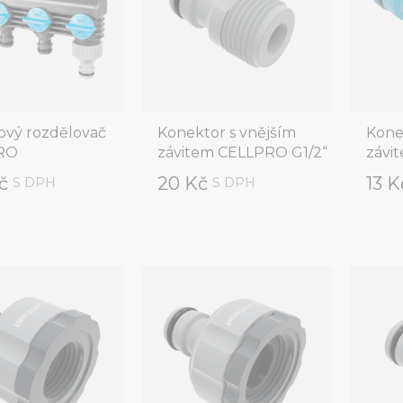
nový rozdělovač
Konektor s vnějším
Kone
RO
závitem CELLPRO G1/2“
závi
Kč
20 Kč
13 
S DPH
S DPH