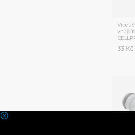
Víceúč
vnější
CELLPR
33 K
X