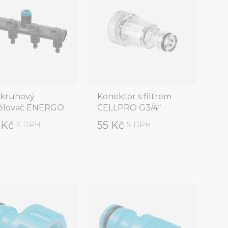
tkruhový
Konektor s filtrem
ělovač ENERGO
CELLPRO G3/4“
 Kč
55 Kč
S DPH
S DPH