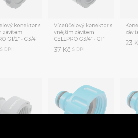
elový konektor s
Víceúčelový konektor s
Kone
m závitem
vnějším závitem
závi
O G1/2“ - G3/4“
CELLPRO G3/4“ - G1“
23 
č
37 Kč
S DPH
S DPH