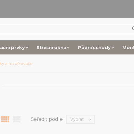
lační prvky
Střešní okna
Půdní schody
Mon
jky a rozdělovače


Seřadit podle
Vybrat
