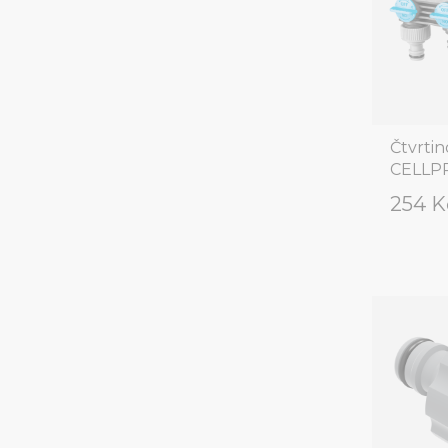
Čtvrti
CELLP
254 