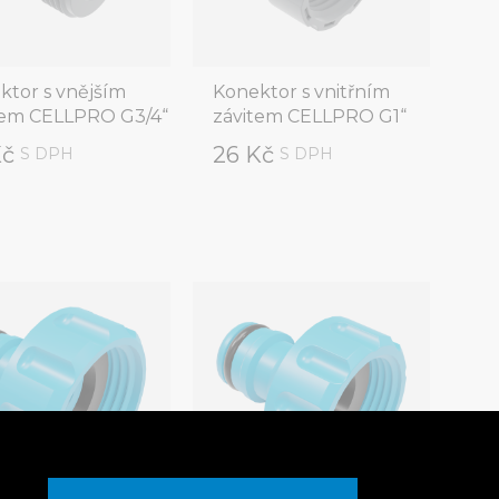
ktor s vnějším
Konektor s vnitřním
tem CELLPRO G3/4“
závitem CELLPRO G1“
Kč
26 Kč
S DPH
S DPH