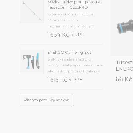
Nůžky na živý plot s pilkou a
Frekvence od 2 minut do 7 dnů,
nástavcem CELLPRO
čas od 1 minuty do 12 hodin,
vybaven otočnou hlavou a
zpoždění od 12 hodin do 7...
účinným řezacím
mechanismem umístěným
uvnitř přístrojesekací nůž z
1 634 Kč
S DPH
kvalitní kalené oceli,
protiskluzová rukojeť je
vyrobena z odolného
ENERGO Camping-Set
plastupřídavná pilka na řezání
praktická sada nářadí pro
větvímaximální průměr řezu 25
Tříces
tábory, bivaky apod. ideální také
mm, hmotnost 1,2 kg, délka...
ENER
jako nástroj pro přežitíbaleno v
krabiciSada obsahuje
66 K
1 616 Kč
S DPH
kvalitní:univerzální nůž (40-
263)univerzální sekeru U600
(41-001)skládací pilku (41-041).
Všechny produkty ve slevě