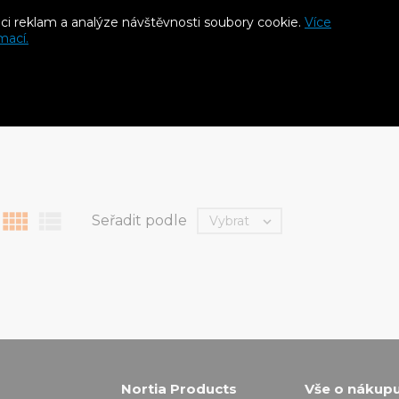
aci reklam a analýze návštěvnosti soubory cookie.
Více
or s vnitřním
Konektor s vnitřním
Kone
mací.
m CELLPRO G1/2“
závitem BASIC G1“
závi
[volný]
č
15 
S DPH
12 Kč
S DPH


Seřadit podle
Vybrat

Nortia Products
Vše o nákup