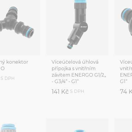
tný konektor
Víceúčelová úhlová
Více
GO
přípojka s vnitřním
vnit
závitem ENERGO G1/2„
ENER
č
S DPH
- G3/4“ - G1“
G1“
141 Kč
74 
S DPH