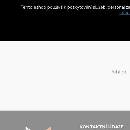
Tento eshop používá k poskytování služeb, personaliz
Konekt
infor
závite
20 K
Pohled
KONTAKTNÍ ÚDAJE