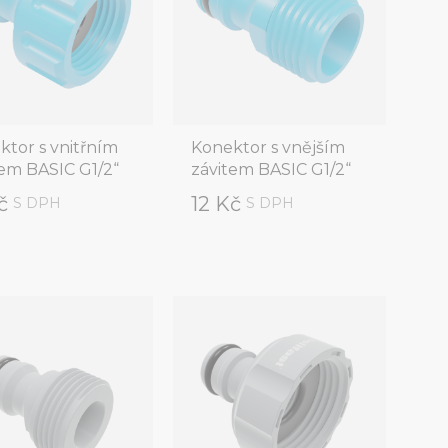
ktor s vnitřním
Konektor s vnějším
tem BASIC G1/2“
závitem BASIC G1/2“
Kč
12 Kč
S DPH
S DPH