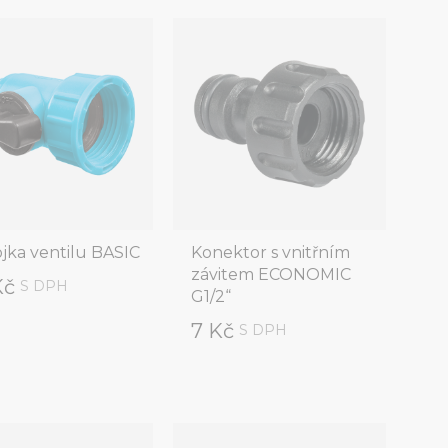
ojka ventilu BASIC
Konektor s vnitřním
závitem ECONOMIC
Kč
S DPH
G1/2“
7 Kč
S DPH