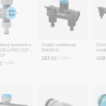
elový konektor s
Dvojitý rozdělovač
Čtvr
m CELLPRO G1/2" -
ENERGO
rozd
 G1"
283 Kč
428
S DPH
Kč
S DPH