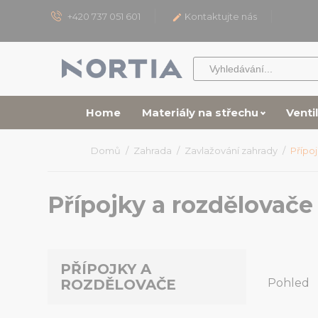
+420 737 051 601
Kontaktujte nás

Home
Materiály na střechu
Venti
Domů
Zahrada
Zavlažování zahrady
Přípo
Přípojky a rozdělovače
PŘÍPOJKY A
Pohled
ROZDĚLOVAČE