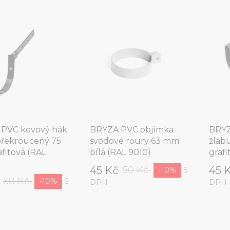
PVC kovový hák
BRYZA PVC objímka
BRYZ
překroucený 75
svodové roury 63 mm
žlab
fitová (RAL
bílá (RAL 9010)
grafi
45 Kč
45 
50 Kč
S
-10%
č
68 Kč
S
-10%
DPH
DPH