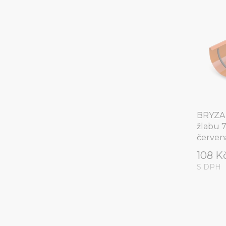
BRYZA 
žlabu 
červen
108 K
S DPH