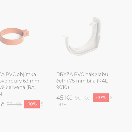
A PVC objímka
BRYZA PVC hák žlabu
ové roury 63 mm
čelní 75 mm bílá (RAL
ově červená (RAL
9010)
)
45 Kč
50 Kč
S
-10%
Kč
53 Kč
S
-10%
DPH