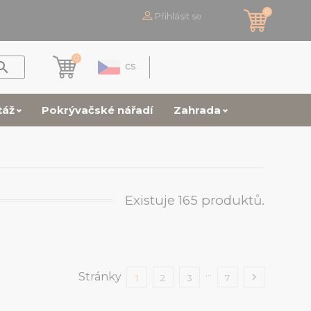
0
Přihlásit se
0

cs
táž
Pokrývačské nářadí
Zahrada
Existuje 165 produktů.
…
Stránky

1
2
3
7