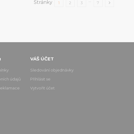
…
Stránky

1
2
3
7
u
VÁŠ ÚČET
ínky
Sledování objednávky
ních údajů
Přihlásit se
 reklamace
Vytvořit účet