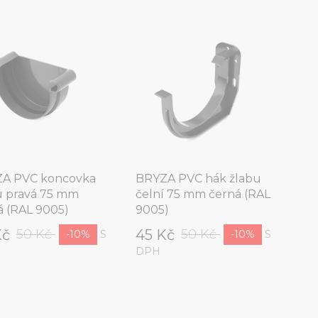
A PVC koncovka
BRYZA PVC hák žlabu
u pravá 75 mm
čelní 75 mm černá (RAL
á (RAL 9005)
9005)
Kč
45 Kč
50 Kč
50 Kč
S
S
-10%
-10%
DPH