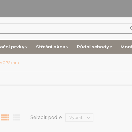
lační prvky
Střešní okna
Půdní schody
Mon
PVC 75 mm


Seřadit podle
Vybrat
