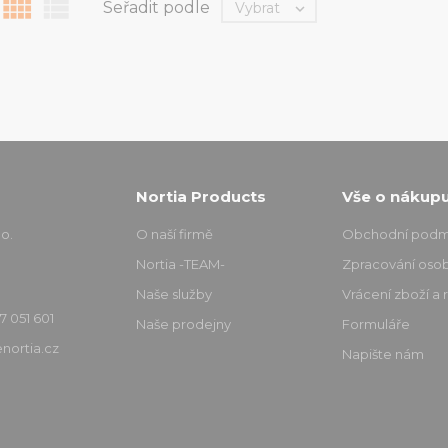


Seřadit podle
Vybrat

Nortia Products
Vše o nákup
o.
O naší firmě
Obchodní podm
Nortia -TEAM-
Zpracování osob
Naše služby
Vrácení zboží a
7 051 601
Naše prodejny
Formuláře
nortia.cz
Napište nám