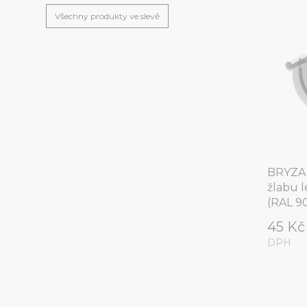
(41-001)skládací pilku (41-041).
Všechny produkty ve slevě
BRYZA
žlabu 
(RAL 9
45 K
DPH