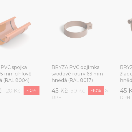
PVC spojka
BRYZA PVC objímka
BRYZ
75 mm cihlově
svodové roury 63 mm
žlab
á (RAL 8004)
hnědá (RAL 8017)
hněd
č
45 Kč
45 
120 Kč
50 Kč
S
-10%
-10%
DPH
DPH