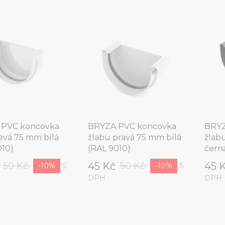
 PVC koncovka
BRYZA PVC koncovka
BRYZ
levá 75 mm bílá
žlabu pravá 75 mm bílá
žlab
010)
(RAL 9010)
čern
č
45 Kč
45 
50 Kč
50 Kč
S
S
-10%
-10%
DPH
DPH