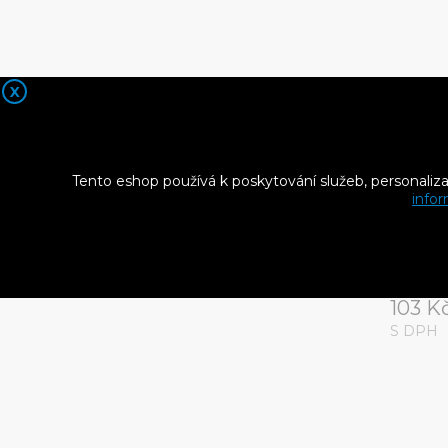
X
Tento eshop používá k poskytování služeb, personaliz
infor
BRYZA 
žlabu 
9010)
103 K
S DPH