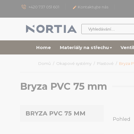
+420 737 051 601
Kontaktujte nás

Home
Materiály na střechu
Venti
Domů
Okapové systémy
Plastové
Bryza 
Bryza PVC 75 mm
BRYZA PVC 75 MM
Pohled