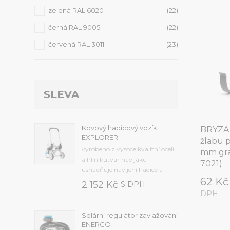
zelená RAL 6020
(22)
černá RAL 9005
(22)
červená RAL 3011
(23)
SLEVA
Kovový hadicový vozík
BRYZA 
EXPLORER
žlabu 
vyrobeno z vysoce kvalitní oceli
mm gra
a hliníkutvar navijáku
7021)
usnadňuje navíjení hadice a
62 K
zabraňuje jejímu
2 152 Kč
S DPH
přehnutífunkční skládací klika s
DPH
ergonomickým tvaremširoká
základna koleček zajišťuje
Solární regulátor zavlažování
snadný a stabilní
ENERGO