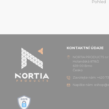
Pohled
KONTAKTNÍ ÚDAJE
NORTIA PRODUCTS s.r.
Holandská 878/2
639 00 Brno
Česko
Zavolejte nám: +420 73
Napište nám: eshop@e