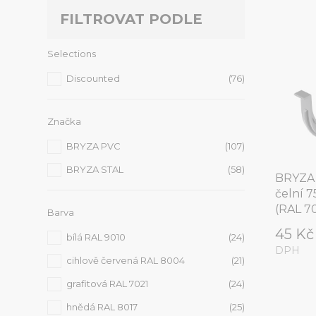
FILTROVAT PODLE
Selections
Discounted
(76)
Značka
BRYZA PVC
(107)
BRYZA STAL
(58)
BRYZA 
čelní 
(RAL 7
Barva
45 K
bílá RAL 9010
(24)
DPH
cihlově červená RAL 8004
(21)
grafitová RAL 7021
(24)
hnědá RAL 8017
(25)