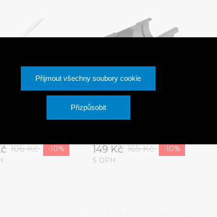
Přijmout všechny soubory cookie
Přizpůsobit
A PVC kovový hák
BRYZA PVC kotlík 75/63
u s kloubem 75 mm
mm grafitová (RAL
(RAL 9010)
7021)
Kč
149 Kč
106 Kč
165 Kč
-10%
-10%
H
S DPH