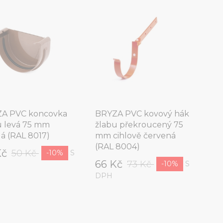
A PVC koncovka
BRYZA PVC kovový hák
u levá 75 mm
žlabu překroucený 75
á (RAL 8017)
mm cihlově červená
(RAL 8004)
Kč
50 Kč
S
-10%
66 Kč
73 Kč
S
-10%
DPH