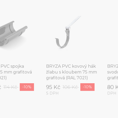
PVC spojka
BRYZA PVC kovový hák
BRYZ
75 mm grafitová
žlabu s kloubem 75 mm
svod
021)
grafitová (RAL 7021)
grafi
č
95 Kč
80 
114 Kč
106 Kč
-10%
-10%
S DPH
DPH