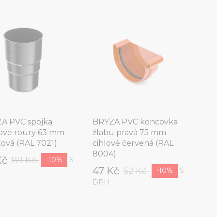
A PVC spojka
BRYZA PVC koncovka
ové roury 63 mm
žlabu pravá 75 mm
tová (RAL 7021)
cihlově červená (RAL
8004)
Kč
89 Kč
S
-10%
47 Kč
52 Kč
S
-10%
DPH