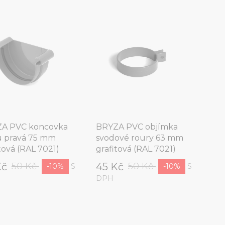
A PVC koncovka
BRYZA PVC objímka
u pravá 75 mm
svodové roury 63 mm
tová (RAL 7021)
grafitová (RAL 7021)
Kč
45 Kč
50 Kč
50 Kč
S
S
-10%
-10%
DPH