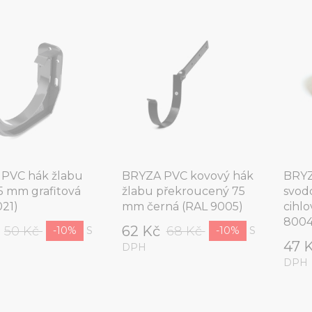
PVC hák žlabu
BRYZA PVC kovový hák
BRYZ
75 mm grafitová
žlabu překroucený 75
svod
021)
mm černá (RAL 9005)
cihl
8004
č
62 Kč
50 Kč
68 Kč
S
S
-10%
-10%
47 
DPH
DPH