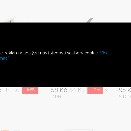
aci reklam a analýze návštěvnosti soubory cookie.
Více
mací.
PVC spojka
BRYZA PVC kovový hák
BRYZ
75 mm bílá (RAL
žlabu rovný 75 mm
žlab
grafitová (RAL 7021)
bílá 
č
58 Kč
95 
114 Kč
64 Kč
S
-10%
-10%
DPH
S DP