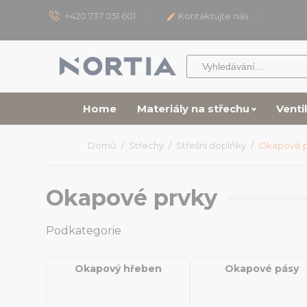
+420 737 051 601
Kontaktujte nás

Home
Materiály na střechu
Venti
Domů
Střechy
Střešní doplňky
Okapové p
Okapové prvky
Podkategorie
Okapový hřeben
Okapové pásy