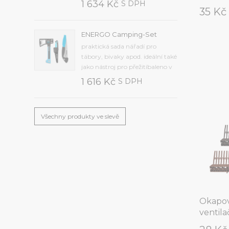
1 634 Kč
S DPH
35 K
kvalitní kalené oceli,
protiskluzová rukojeť je
vyrobena z odolného
ENERGO Camping-Set
plastupřídavná pilka na řezání
praktická sada nářadí pro
větvímaximální průměr řezu 25
tábory, bivaky apod. ideální také
mm, hmotnost 1,2 kg, délka...
jako nástroj pro přežitíbaleno v
krabiciSada obsahuje
1 616 Kč
S DPH
kvalitní:univerzální nůž (40-
263)univerzální sekeru U600
(41-001)skládací pilku (41-041).
Všechny produkty ve slevě
Okapov
ventil