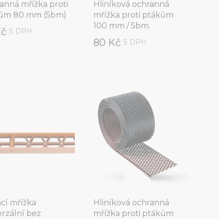
anná mřížka proti
Hliníková ochranná
ům 80 mm (5bm)
mřížka proti ptákům
100 mm / 5bm.
Kč
S DPH
80 Kč
S DPH
ací mřížka
Hliníková ochranná
erzální bez
mřížka proti ptákům