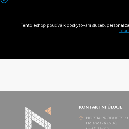
Tento eshop používá k poskytování služeb, personaliz
Pohled
infor
Objevte š
systém oka
KONTAKTNÍ ÚDAJE
NORTIA PRODUCTS s.r.
Holandská 878/2
639 00 Brno