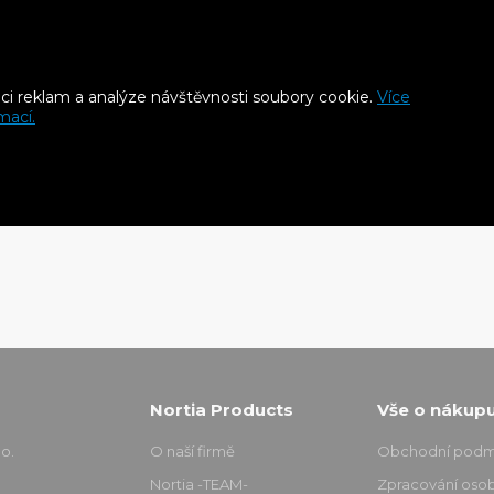


aci reklam a analýze návštěvnosti soubory cookie.
Více
Seřadit podle
Vybrat

mací.
irokou nabídku okapových prvků a doplňků pro dokonalé odvodn
pů, včetně svodů, žlabů a dalších příslušenství.
Nortia Products
Vše o nákup
o.
O naší firmě
Obchodní podm
Nortia -TEAM-
Zpracování osob