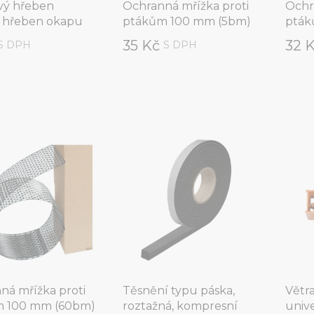
ý hřeben
Ochranná mřížka proti
Ochr
, hřeben okapu
ptákům 100 mm (5bm)
pták
35 Kč
32 
S DPH
S DPH
ná mřížka proti
Těsnění typu páska,
Větr
m 100 mm (60bm)
roztažná, kompresní
univ