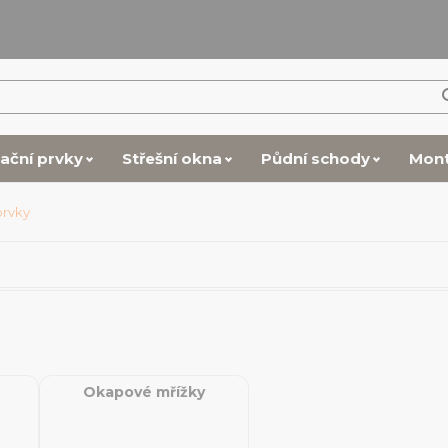
lační prvky
Střešní okna
Půdní schody
Mon
rvky
Okapové mřížky