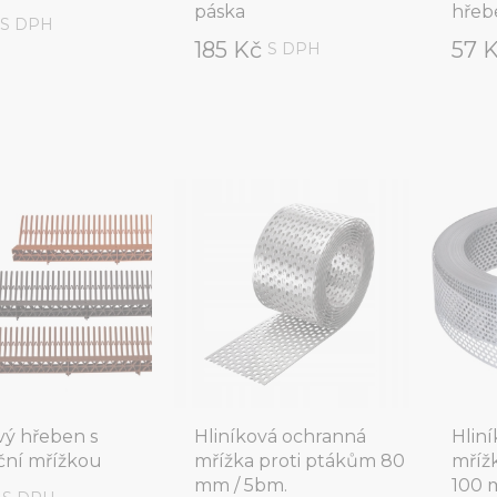
páska
hřeb
č
S DPH
185 Kč
57 
S DPH
ý hřeben s
Hliníková ochranná
Hlin
ační mřížkou
mřížka proti ptákům 80
mříž
mm / 5bm.
100 