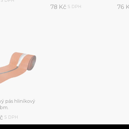
č
S DPH
78 Kč
76 
S DPH
ý pás hliníkový
 bm.
Kč
S DPH