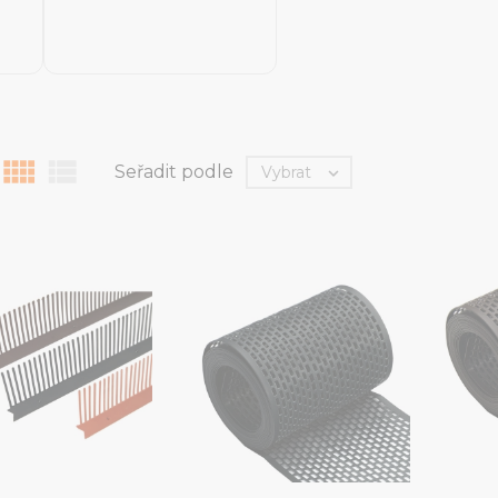


Seřadit podle
Vybrat
