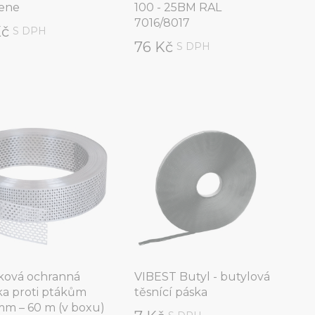
ene
100 - 25BM RAL
7016/8017
Kč
S DPH
76 Kč
S DPH
íková ochranná
VIBEST Butyl - butylová
ka proti ptákům
těsnící páska
mm – 60 m (v boxu)