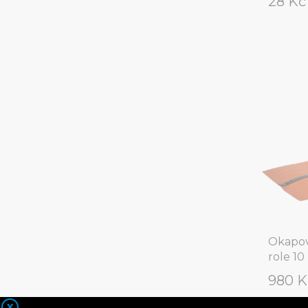
28 K
Okapov
role 10
980 
X