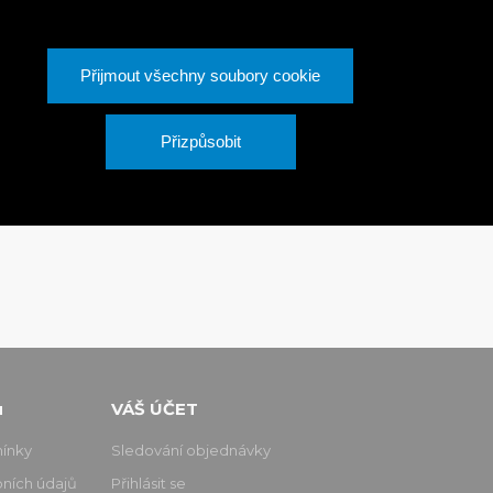
Přijmout všechny soubory cookie
Stránky
1
Přizpůsobit
ění střechy. Nabízíme různé komponenty pro efektivní
u
VÁŠ ÚČET
ínky
Sledování objednávky
ních údajů
Přihlásit se