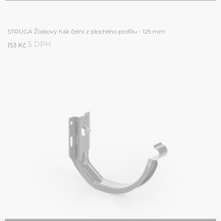
STRUGA Žlabový hák čelní z plochého profilu - 125 mm
S DPH
153 Kč