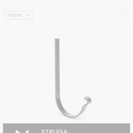
Vybrat

1