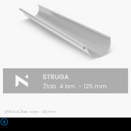
STRUGA Žlab 4 bm - 125 mm
S DPH
949 Kč
X