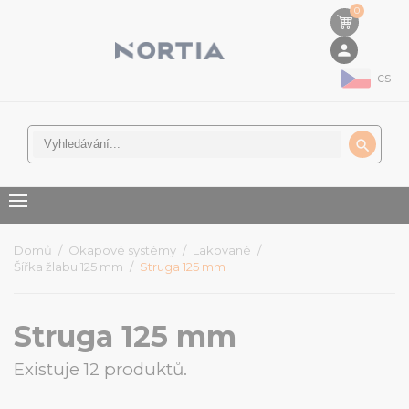
0
person
cs

Domů
Okapové systémy
Lakované
Šířka žlabu 125 mm
Struga 125 mm
Struga 125 mm
Existuje 12 produktů.