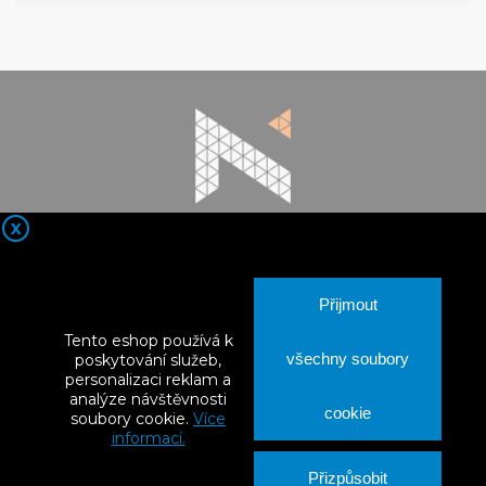
X

Kontaktní údaje
Přijmout

Nortia Products
Tento eshop používá k
všechny soubory
poskytování služeb,

Vše o nákupu
personalizaci reklam a
analýze návštěvnosti
cookie

Váš účet
soubory cookie.
Více
informací.
Přizpůsobit