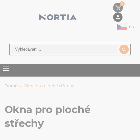
0
person
cs

Domů
Okna pro ploché střechy
Okna pro ploché
střechy