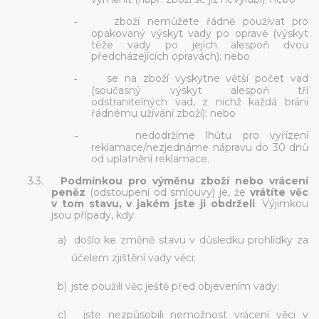
zboží nemůžete řádně používat pro
-
opakovaný výskyt vady po opravě (výskyt
téže vady po jejích alespoň dvou
předcházejících opravách); nebo
se na zboží vyskytne větší počet vad
-
(současný výskyt alespoň tří
odstranitelných vad, z nichž každá brání
řádnému užívání zboží); nebo
nedodržíme lhůtu pro vyřízení
-
reklamace/nezjednáme nápravu do 30 dnů
od uplatnění reklamace.
3.3.
Podmínkou pro výměnu zboží nebo vrácení
peněz
(odstoupení od smlouvy)
je,
že
vrátíte věc
v tom stavu, v jakém jste ji obdrželi
. Výjimkou
jsou případy, kdy:
a)
došlo ke změně stavu v důsledku prohlídky za
účelem zjištění vady věci;
b)
jste použili věc ještě před objevením vady;
c)
jste nezpůsobili nemožnost vrácení věci v