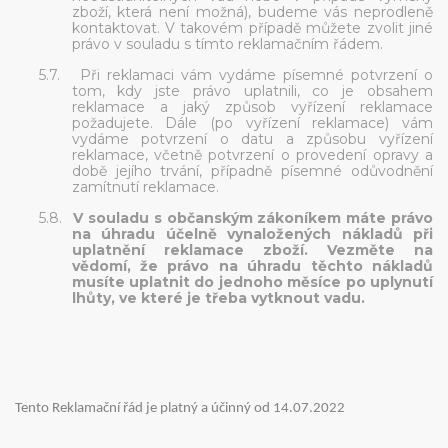
zboží, která není možná), budeme vás neprodleně
kontaktovat. V takovém případě můžete zvolit jiné
právo v souladu s tímto reklamačním řádem.
5.7.
Při reklamaci vám vydáme písemné potvrzení o
tom, kdy jste právo uplatnili, co je obsahem
reklamace a jaký způsob vyřízení reklamace
požadujete. Dále (po vyřízení reklamace) vám
vydáme potvrzení o datu a způsobu vyřízení
reklamace, včetně potvrzení o provedení opravy a
době jejího trvání, případně písemné odůvodnění
zamítnutí reklamace.
5.8.
V souladu s občanským zákoníkem máte právo
na úhradu účelně vynaložených nákladů při
uplatnění reklamace zboží. Vezměte na
vědomí, že právo na úhradu těchto nákladů
musíte uplatnit do jednoho měsíce po uplynutí
lhůty, ve které je třeba vytknout vadu.
Tento Reklamační řád je platný a účinný od 14.07.2022