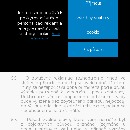
tak, aby nedošlo k jeho poškození či zničení;
Přijmout
pro usnadnění postupu je vhodné ke zboží
-
Tento eshop používá k
přiložit doklad o zakoupení zboží či daňový
všechny soubory
poskytování služeb,
doklad - fakturu, byla-li vystavena, nebo
personalizaci reklam a
jiný dokument prokazující koupi zboží,
analýze návštěvnosti
spolu s popisem vady a návrhem na způsob
cookie
soubory cookie.
Více
řešení reklamace.
informací.
Nesplnění některého z výše uvedených kroků nebo
nepředložení kteréhokoliv z výše uvedených dokumentů
Přizpůsobit
nebrání kladnému vyřízení reklamace dle zákonných
podmínek.
5.4.
Okamžikem uplatnění reklamace je okamžik, kdy
nám byl oznámen výskyt vady.
5.5.
O doručené reklamaci rozhodujeme ihned, ve
složitých případech do tří pracovních dnů. Do této
lhůty se nezapočítává doba přiměřená podle druhu
výrobku potřebná k odbornému posouzení vady.
Reklamace včetně případného odstranění vady
bude vyřízena bez zbytečného odkladu, nejpozději
do 30 dnů ode dne uplatnění reklamace, pokud se
nedohodneme na delší lhůtě.
5.6.
Pokud zvolíte právo, které vám nemůže být
z objektivních důvodů přiznáno (zejména u
neodstranitelných vad nebo v případě výměny