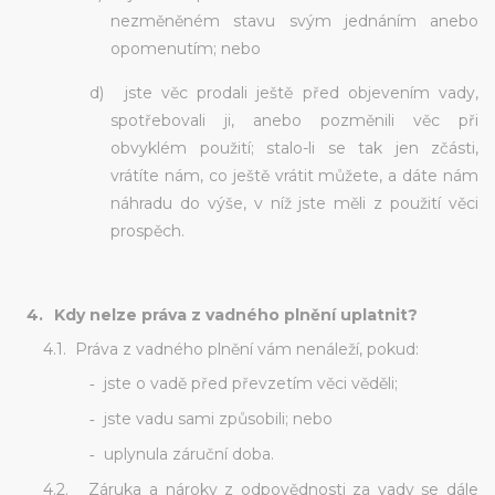
nezměněném stavu svým jednáním anebo
opomenutím; nebo
d)
jste věc prodali ještě před objevením vady,
spotřebovali ji, anebo pozměnili věc při
obvyklém použití; stalo-li se tak jen zčásti,
vrátíte nám, co ještě vrátit můžete, a dáte nám
náhradu do výše, v níž jste měli z použití věci
prospěch.
4.
Kdy nelze práva z vadného plnění uplatnit?
4.1.
Práva z vadného plnění vám nenáleží, pokud:
jste o vadě před převzetím věci věděli;
-
jste vadu sami způsobili; nebo
-
uplynula záruční doba.
-
4.2.
Záruka a nároky z odpovědnosti za vady se dále