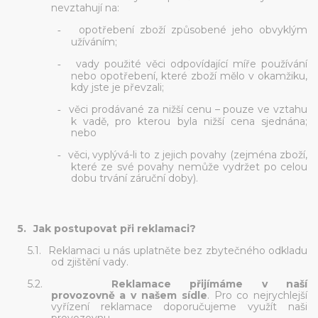
nevztahují na:
opotřebení zboží způsobené jeho obvyklým
-
užíváním;
vady použité věci odpovídající míře používání
-
nebo opotřebení, které zboží mělo v okamžiku,
kdy jste je převzali;
věci prodávané za nižší cenu – pouze ve vztahu
-
k vadě, pro kterou byla nižší cena sjednána;
nebo
věci, vyplývá-li to z jejich povahy (zejména zboží,
-
které ze své povahy nemůže vydržet po celou
dobu trvání záruční doby).
5.
Jak postupovat při reklamaci?
5.1.
Reklamaci u nás uplatněte bez zbytečného odkladu
od zjištění vady.
5.2.
Reklamace přijímáme
v naší
provozovně
a
v našem sídle
.
Pro co nejrychlejší
vyřízení reklamace doporučujeme využít naši
provozovnu.