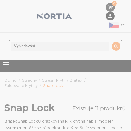
0
person
cs

Domů
Střechy
Střešní krytiny Bratex
Falcované krytiny
Snap Lock
Snap Lock
Existuje 11 produktů.
Bratex Snap Lock® drážkovaná klik krytina nabízí moderní
systém montáže se západkou, který zajišťuje snadnou a rychlou