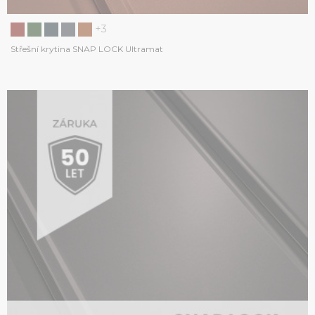
+3
Střešní krytina SNAP LOCK Ultramat