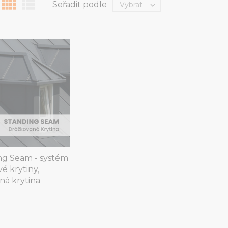


Seřadit podle
Vybrat

ng Seam - systém
é krytiny,
ná krytina