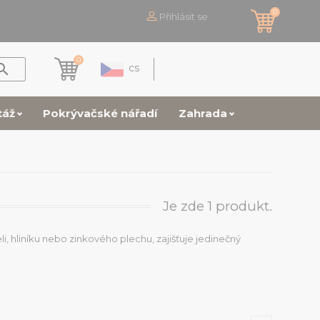
0
Přihlásit se
0

cs
táž
Pokrývačské nářadí
Zahrada
Je zde 1 produkt.
i, hliníku nebo zinkového plechu, zajišťuje jedinečný