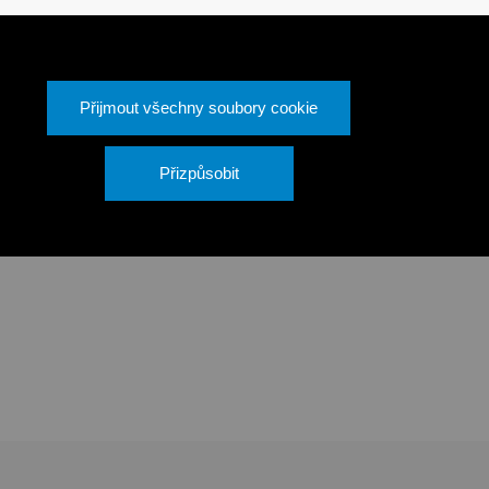
Přijmout všechny soubory cookie
u
VÁŠ ÚČET
ínky
Sledování objednávky
Přizpůsobit
ních údajů
Přihlásit se
 reklamace
Vytvořit účet