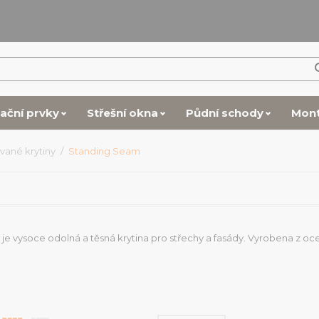
lační prvky
Střešní okna
Půdní schody
Mon
vané krytiny
Standing Seam
e vysoce odolná a těsná krytina pro střechy a fasády. Vyrobena z ocel