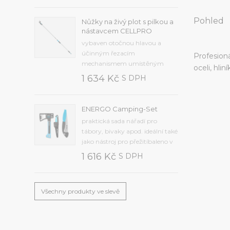
manuální nastavení pracovní
dobyintuitivní zavlažování:
Pohled
Nůžky na živý plot s pilkou a
Frekvence od 2 minut do 7 dnů,
nástavcem CELLPRO
čas od 1 minuty do 12 hodin,
vybaven otočnou hlavou a
zpoždění od 12 hodin do 7...
účinným řezacím
Profesioná
mechanismem umístěným
oceli, hli
uvnitř přístrojesekací nůž z
1 634 Kč
S DPH
kvalitní kalené oceli,
protiskluzová rukojeť je
vyrobena z odolného
ENERGO Camping-Set
plastupřídavná pilka na řezání
praktická sada nářadí pro
větvímaximální průměr řezu 25
tábory, bivaky apod. ideální také
mm, hmotnost 1,2 kg, délka...
jako nástroj pro přežitíbaleno v
krabiciSada obsahuje
1 616 Kč
S DPH
kvalitní:univerzální nůž (40-
263)univerzální sekeru U600
(41-001)skládací pilku (41-041).
Všechny produkty ve slevě