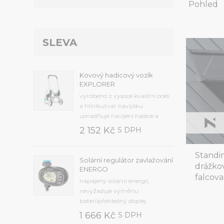
Pohled
SLEVA
Kovový hadicový vozík
EXPLORER
vyrobeno z vysoce kvalitní oceli
a hliníkutvar navijáku
usnadňuje navíjení hadice a
zabraňuje jejímu
2 152 Kč
S DPH
přehnutífunkční skládací klika s
ergonomickým tvaremširoká
Standi
základna koleček zajišťuje
Solární regulátor zavlažování
drážkov
snadný a stabilní
ENERGO
chodkonstrukce zajišťuje
falcova
napájený solární energií,
pohodlnou...
nevyžaduje výměnu
bateriípřehledný displej
usnadňuje
1 666 Kč
S DPH
programováníautomatické a