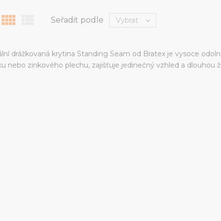


Seřadit podle
Vybrat

lní drážkovaná krytina Standing Seam od Bratex je vysoce odolná
níku nebo zinkového plechu, zajišťuje jedinečný vzhled a dlouhou ž