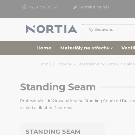
+420 737 051 601
Kontaktujte nás

Home
Materiály na střechu
Venti
Domů
Střechy
Střešní krytiny Bratex
Falco
Standing Seam
Profesionální drážkovaná krytina Standing Seam od Bratex j
vzhled a dlouhou životnost.
STANDING SEAM