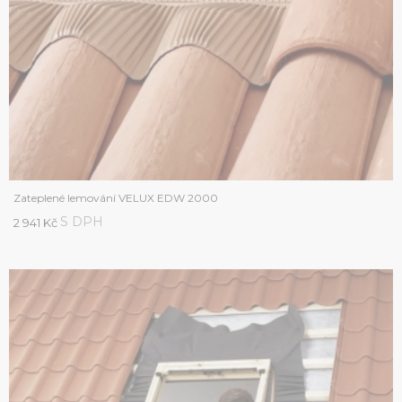
Zateplené lemování VELUX EDW 2000
S DPH
2 941 Kč