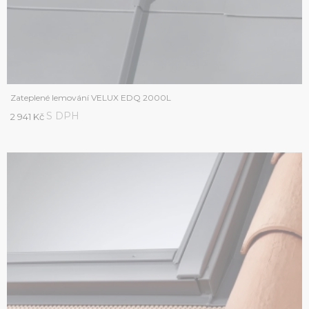
Zateplené lemování VELUX EDQ 2000L
S DPH
2 941 Kč