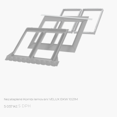
Nezateplené Kombi lemování VELUX EKW 1021M
S DPH
5 057 Kč