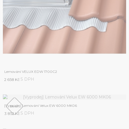
Lemování VELUX EDW 1700C2
S DPH
2 658 Kč
[Vyprodej] Lemování Velux EW 6000 MK06
Sleva!
S DPH
3 852 Kč