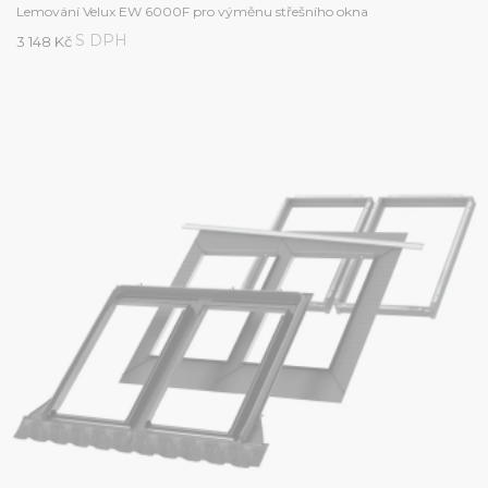
Lemování Velux EW 6000F pro výměnu střešního okna
S DPH
3 148 Kč