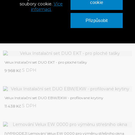
cookie
soubory cookie.
Více
informací.
Přizpůsobit
Velux Kombi lemování EKJ 0001
S DPH
2 468 Kč
Velux Instalační set DUO EKT - pro ploché tašky
S DPH
9 968 Kč
Velux Instalační set DUO EBW/EKW - profilované krytiny
S DPH
11 438 Kč
[VYPRODEJ] Lemování Velux EW 0000 pro výměnu střešního okna