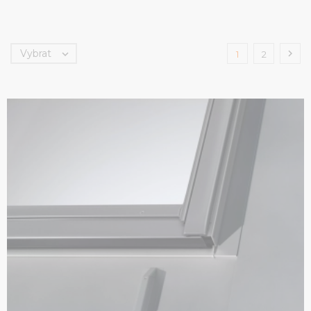
Vybrat


1
2