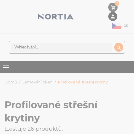
0
person
cs

Domů
Lemování oken
Profilované střešní krytiny
Profilované střešní
krytiny
Existuje 26 produktů.