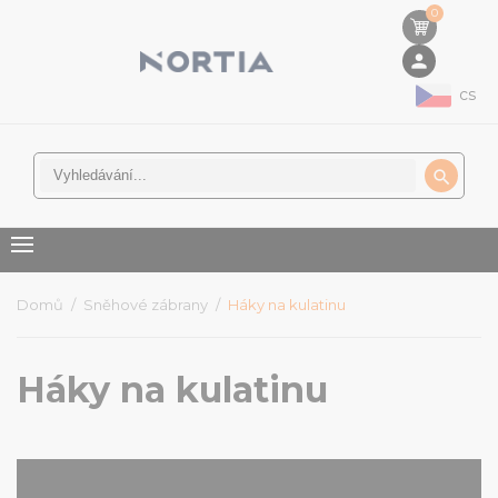
0
person
cs

Domů
Sněhové zábrany
Háky na kulatinu
Háky na kulatinu