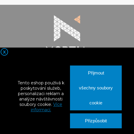
X

Kontaktní údaje
Přijmout

Nortia Products
Tento eshop používá k

Vše o nákupu
všechny soubory
poskytování služeb,
personalizaci reklam a
analýze návštěvnosti

Váš účet
cookie
soubory cookie.
Více
informací.
Přizpůsobit