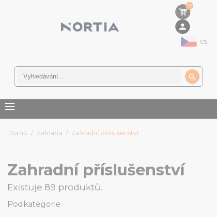
0
person
cs

Domů
Zahrada
Zahradní příslušenství
Zahradní příslušenství
Existuje 89 produktů.
Podkategorie