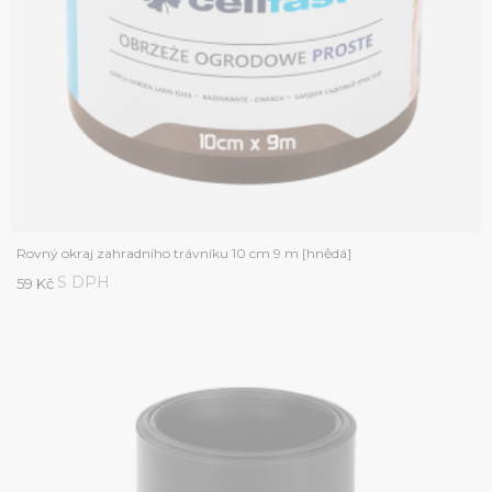
Rovný okraj zahradního trávníku 10 cm 9 m [hnědá]
S DPH
59 Kč