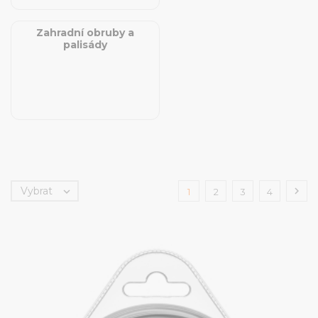
Zahradní obruby a
palisády
Vybrat


1
2
3
4