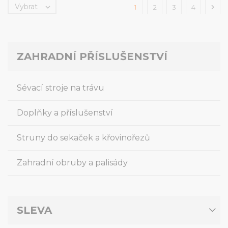
Vybrat


1
2
3
4
ZAHRADNÍ PŘÍSLUŠENSTVÍ
Sévací stroje na trávu
Doplňky a příslušenství
Struny do sekaček a křovinořezů
Zahradní obruby a palisády
SLEVA