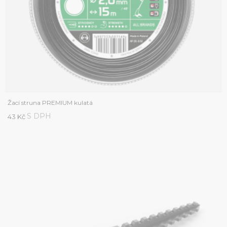
Žací struna PREMIUM kulatá
S DPH
43 Kč