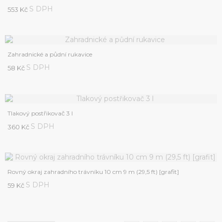
S DPH
553 Kč
Zahradnické a půdní rukavice
S DPH
58 Kč
Tlakový postřikovač 3 l
S DPH
360 Kč
Rovný okraj zahradního trávníku 10 cm 9 m (29,5 ft) [grafit]
S DPH
59 Kč