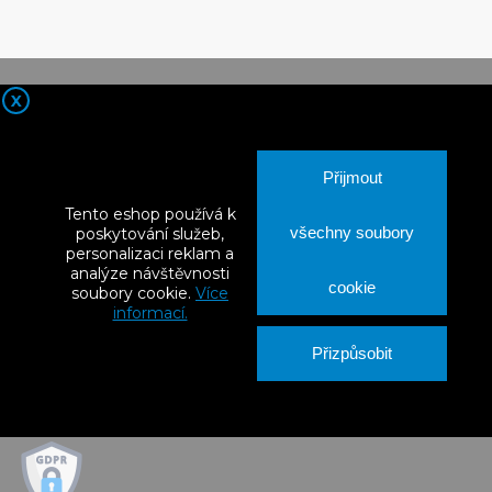

Kontaktní údaje

Nortia Products

Vše o nákupu

Váš účet