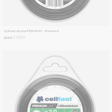
Vyžínací struna PREMIUM - čtvercová
S DPH
56 Kč