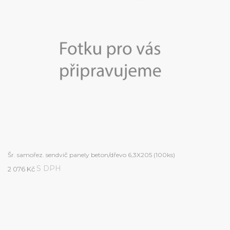
Šr. samořez. sendvič panely beton/dřevo 6,3X205 (100ks)
S DPH
2 076 Kč