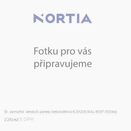
Šr. samořez. sendvič panely beton/dřevo 6,3X205 RAL 8017 (100ks)
S DPH
2 210 Kč