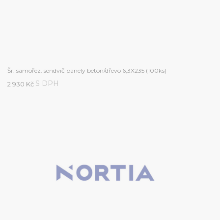
Šr. samořez. sendvič panely beton/dřevo 6,3X235 (100ks)
S DPH
2 930 Kč