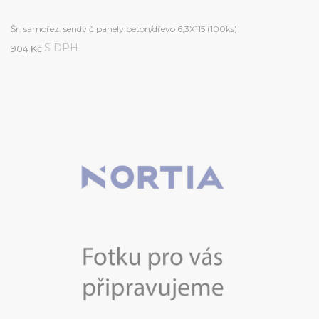
Šr. samořez. sendvič panely beton/dřevo 6,3X115 (100ks)
S DPH
904 Kč