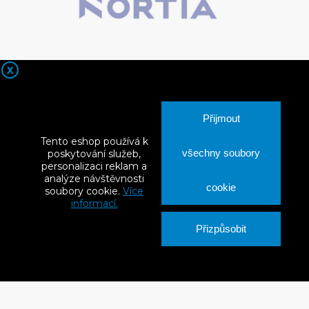
X
Přijmout
Tento eshop používá k
všechny soubory
poskytování služeb,
personalizaci reklam a
analýze návštěvnosti
cookie
soubory cookie.
Více
informací.
Šr. samořez. sendvič panely beton/dřevo 6,3X135 (100ks)
Přizpůsobit
S DPH
1 129 Kč