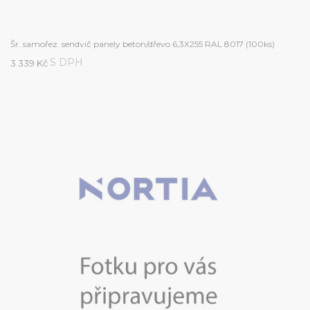
Šr. samořez. sendvič panely beton/dřevo 6,3X255 RAL 8017 (100ks)
S DPH
3 339 Kč