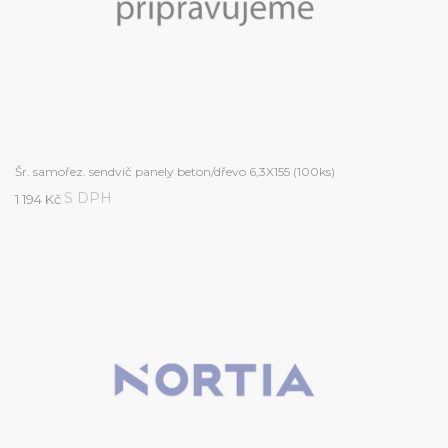
Šr. samořez. sendvič panely beton/dřevo 6,3X155 (100ks)
S DPH
1 194 Kč