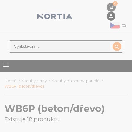
0
person
cs

Domů
Šrouby, vruty
Šrouby do sendv. panelů
WB6P (beton/dřevo)
WB6P (beton/dřevo)
Existuje 18 produktů.