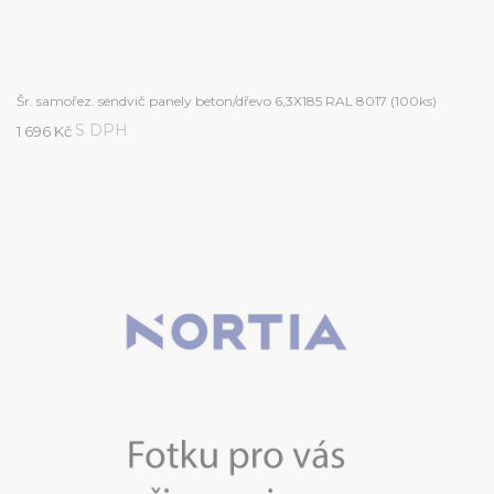
Šr. samořez. sendvič panely beton/dřevo 6,3X185 RAL 8017 (100ks)
S DPH
1 696 Kč