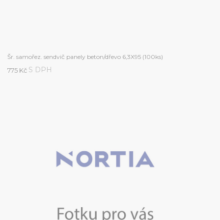
Šr. samořez. sendvič panely beton/dřevo 6,3X95 (100ks)
S DPH
775 Kč