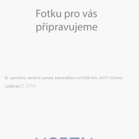
Šr. samořez. sendvič panely beton/dřevo 6,3X155 RAL 8017 (100ks)
S DPH
1 288 Kč