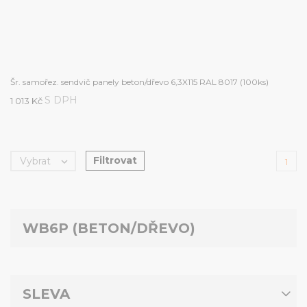
Šr. samořez. sendvič panely beton/dřevo 6,3X115 RAL 8017 (100ks)
S DPH
1 013 Kč
Filtrovat
Vybrat

1
WB6P (BETON/DŘEVO)
SLEVA