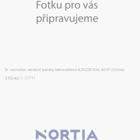
Šr. samořez. sendvič panely beton/dřevo 6,3X235 RAL 8017 (100ks)
S DPH
3 110 Kč