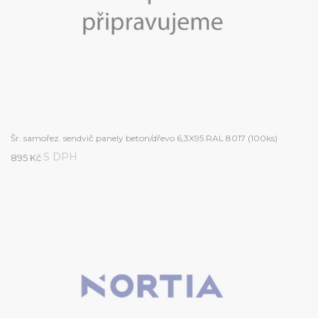
Šr. samořez. sendvič panely beton/dřevo 6,3X95 RAL 8017 (100ks)
S DPH
895 Kč