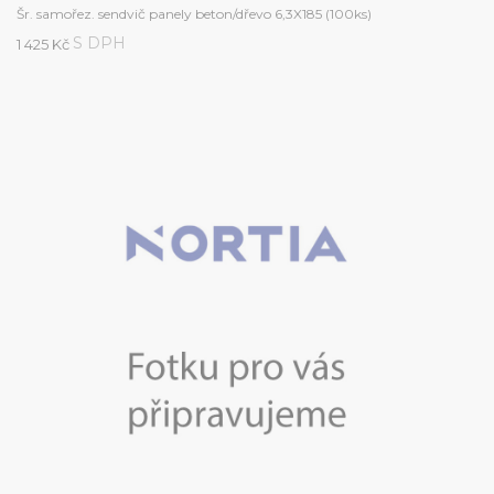
Šr. samořez. sendvič panely beton/dřevo 6,3X185 (100ks)
S DPH
1 425 Kč