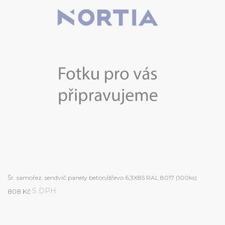
Šr. samořez. sendvič panely beton/dřevo 6,3X85 RAL 8017 (100ks)
S DPH
808 Kč