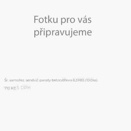
Šr. samořez. sendvič panely beton/dřevo 6,3X85 (100ks)
S DPH
710 Kč