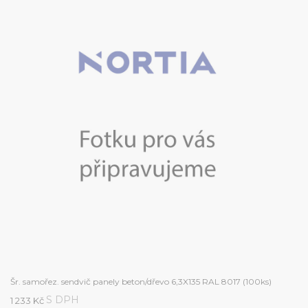
Šr. samořez. sendvič panely beton/dřevo 6,3X135 RAL 8017 (100ks)
S DPH
1 233 Kč