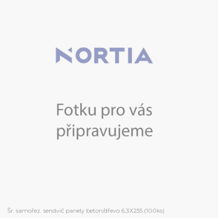
Šr. samořez. sendvič panely beton/dřevo 6,3X255 (100ks)