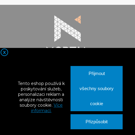
X

Kontaktní údaje
Přijmout

Nortia Products
Tento eshop používá k

Vše o nákupu
všechny soubory
poskytování služeb,
personalizaci reklam a
analýze návštěvnosti

Váš účet
cookie
soubory cookie.
Více
informací.
Přizpůsobit