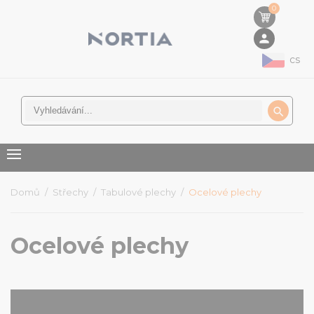
0
person
cs

Domů
Střechy
Tabulové plechy
Ocelové plechy
Ocelové plechy