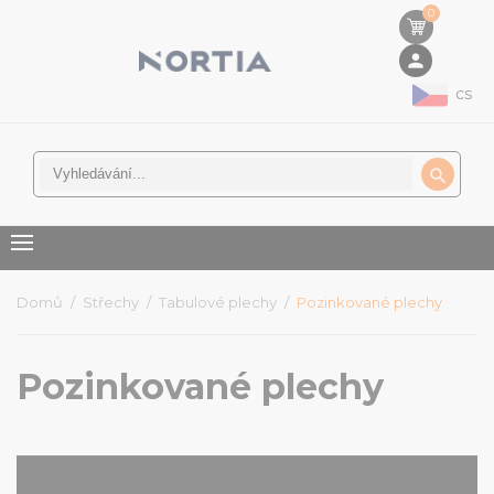
0
person
cs

Domů
Střechy
Tabulové plechy
Pozinkované plechy
Pozinkované plechy