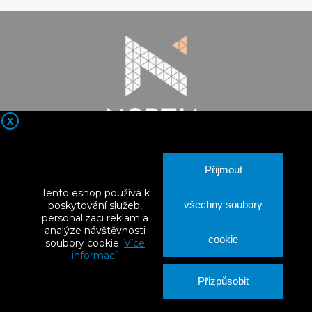
X

Kontaktní údaje
Přijmout

Nortia Products
Tento eshop používá k

Vše o nákupu
všechny soubory
poskytování služeb,
personalizaci reklam a
analýze návštěvnosti

Váš účet
cookie
soubory cookie.
Více
informací.
Přizpůsobit