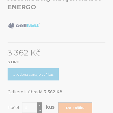
ENERGO
3 362 Kč
S DPH
Uvedená cena je za 1 kus
Celkem k úhradě
3 362 Kč
kus
Počet
Do košíku