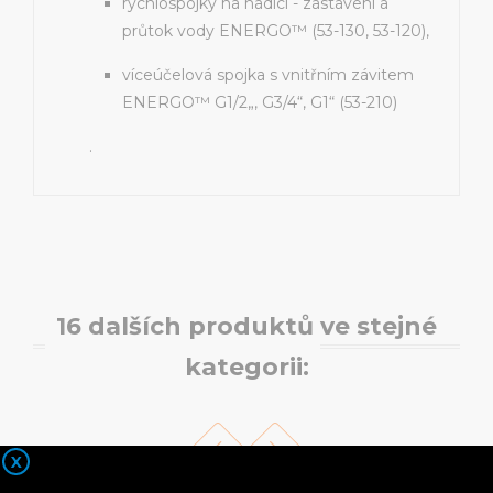
rychlospojky na hadici - zastavení a
průtok vody ENERGO™ (53-130, 53-120),
víceúčelová spojka s vnitřním závitem
ENERGO™ G1/2„, G3/4“, G1“ (53-210)
.
16 dalších produktů ve stejné
kategorii:
X