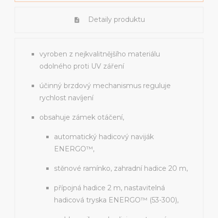
Detaily produktu
vyroben z nejkvalitnějšího materiálu
odolného proti UV záření
účinný brzdový mechanismus reguluje
rychlost navíjení
obsahuje zámek otáčení,
automatický hadicový naviják
ENERGO™,
stěnové ramínko, zahradní hadice 20 m,
přípojná hadice 2 m, nastavitelná
hadicová tryska ENERGO™ (53-300),