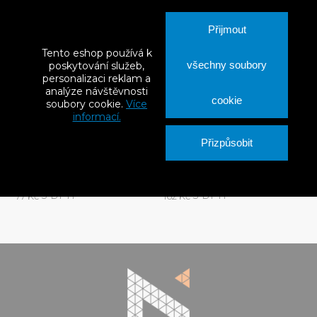
Přijmout
Tento eshop používá k
všechny soubory
poskytování služeb,
personalizaci reklam a
analýze návštěvnosti
cookie
soubory cookie.
Více
informací.
Přizpůsobit
Vedení zahradní hadice
Automatický naviják hadice
CELLPRO
ENERGO 30 m
S DPH
S DPH
162 Kč
4 918 Kč