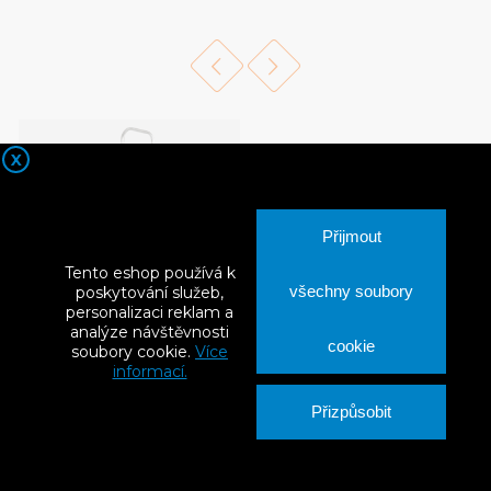
X
Přijmout
Tento eshop používá k
všechny soubory
poskytování služeb,
personalizaci reklam a
analýze návštěvnosti
cookie
soubory cookie.
Více
Univerzální zahradní rozmetadlo
informací.
S DPH
785 Kč
Přizpůsobit