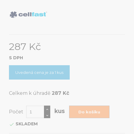
287 Kč
S DPH
Uvedená cena je za 1 kus
Celkem k úhradě
287 Kč
kus
Počet
Do košíku
SKLADEM
