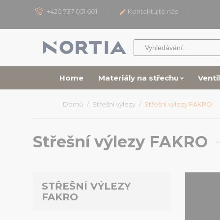
+420 737 051 601
Kontaktujte nás

Home
Materiály na střechu
Venti
Domů
Střešní výlezy
Střešní výlezy FAKRO
Střešní výlezy FAKRO
STŘEŠNÍ VÝLEZY
FAKRO