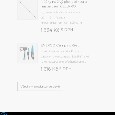
Nůžky na živý plot s pilkou a
Frekvence od 2 minut do 7 dnů,
nástavcem CELLPRO
čas od 1 minuty do 12 hodin,
vybaven otočnou hlavou a
zpoždění od 12 hodin do 7...
účinným řezacím
mechanismem umístěným
uvnitř přístrojesekací nůž z
1 634 Kč
S DPH
kvalitní kalené oceli,
protiskluzová rukojeť je
vyrobena z odolného
ENERGO Camping-Set
plastupřídavná pilka na řezání
praktická sada nářadí pro
větvímaximální průměr řezu 25
tábory, bivaky apod. ideální také
mm, hmotnost 1,2 kg, délka...
jako nástroj pro přežitíbaleno v
krabiciSada obsahuje
1 616 Kč
S DPH
kvalitní:univerzální nůž (40-
263)univerzální sekeru U600
(41-001)skládací pilku (41-041).
Všechny produkty ve slevě