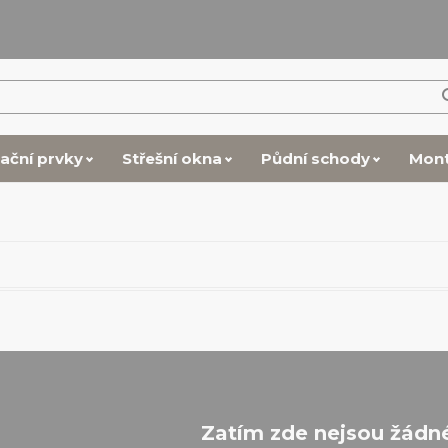
lační prvky
Střešní okna
Půdní schody
Mon
Zatím zde nejsou žádn