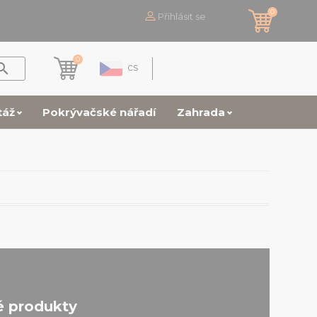
0
Přihlásit se
0

cs
táž
Pokrývačské nářadí
Zahrada
é produkty