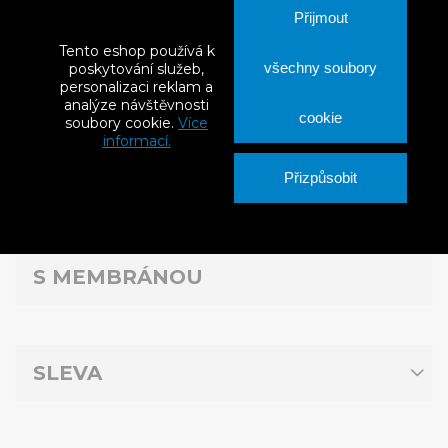
Přijmout
Corotop Thermo Red – nadkrokevní tepelná izolace s integrovanou
Tento eshop používá k
membránou tl. 80 mm
všechny soubory
poskytování služeb,
personalizaci reklam a
S DPH
0 Kč
analýze návštěvnosti
cookie
soubory cookie.
Více
informací.
Přizpůsobit
Vybrat

1
S MEMBRÁNOU
SLEVA