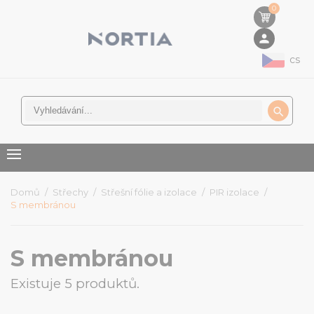
0
person
cs

Domů
Střechy
Střešní fólie a izolace
PIR izolace
S membránou
S membránou
Existuje 5 produktů.