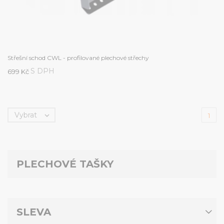
Střešní schod CWL - profilované plechové střechy
S DPH
699 Kč
Vybrat

1
PLECHOVÉ TAŠKY
SLEVA