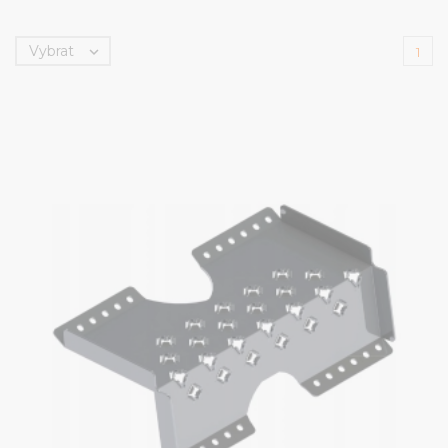
Vybrat

1