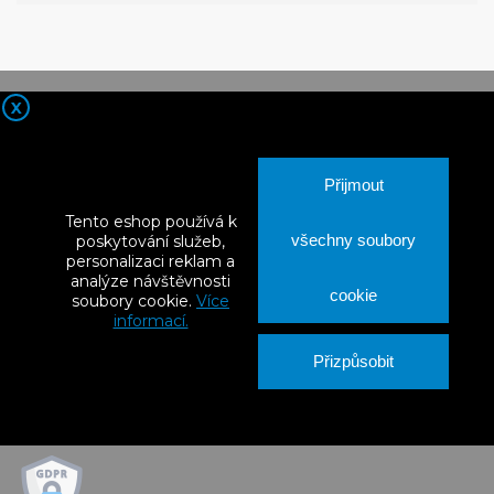
X
Přijmout
Tento eshop používá k
všechny soubory
poskytování služeb,
personalizaci reklam a
analýze návštěvnosti

Kontaktní údaje
cookie
soubory cookie.
Více
informací.

Nortia Products
Přizpůsobit

Vše o nákupu

Váš účet