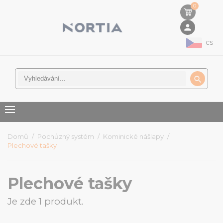
0
person
cs

Domů
Pochůzný systém
Kominické nášlapy
Plechové tašky
Plechové tašky
Je zde 1 produkt.