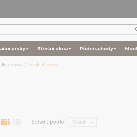
lační prvky
Střešní okna
Půdní schody
Mon
idla a pásky
Butylové pásky


Seřadit podle
Vybrat
