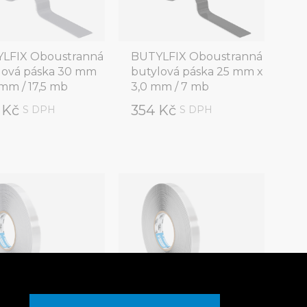
LFIX Oboustranná
BUTYLFIX Oboustranná
lová páska 30 mm
butylová páska 25 mm x
 mm / 17,5 mb
3,0 mm / 7 mb
 Kč
354 Kč
S DPH
S DPH