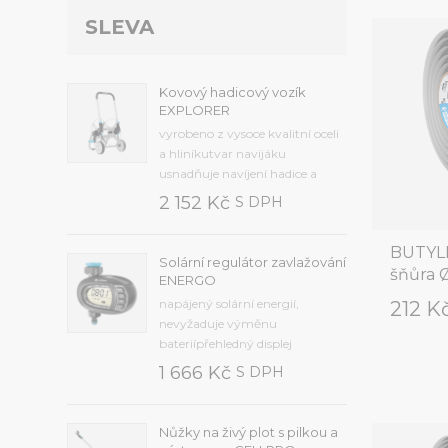
SLEVA
Kovový hadicový vozík
EXPLORER
vyrobeno z vysoce kvalitní oceli
a hliníkutvar navijáku
usnadňuje navíjení hadice a
zabraňuje jejímu
2 152 Kč
S DPH
přehnutífunkční skládací klika s
ergonomickým tvaremširoká
BUTYLF
základna koleček zajišťuje
Solární regulátor zavlažování
šňůra 
snadný a stabilní
ENERGO
chodkonstrukce zajišťuje
napájený solární energií,
212 K
pohodlnou...
nevyžaduje výměnu
bateriípřehledný displej
usnadňuje
1 666 Kč
S DPH
programováníautomatické a
manuální nastavení pracovní
dobyintuitivní zavlažování:
Nůžky na živý plot s pilkou a
Frekvence od 2 minut do 7 dnů,