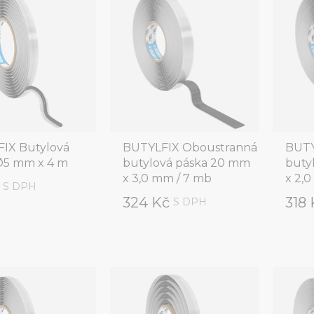
IX Butylová
BUTYLFIX Oboustranná
BUTY
Ø5 mm x 4 m
butylová páska 20 mm
buty
x 3,0 mm / 7 mb
x 2,0
č
S DPH
324 Kč
318
S DPH