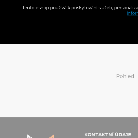
Tento eshop používá k poskytování služeb, personaliz
BUTYLF
infor
butylo
2,0 mm
347 
Pohled
KONTAKTNÍ ÚDAJE