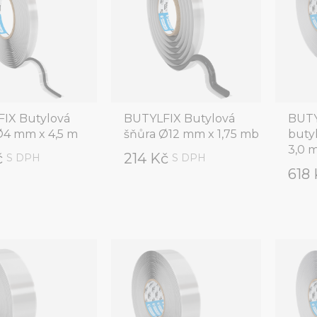
IX Butylová
BUTYLFIX Butylová
BUTY
Ø4 mm x 4,5 m
šňůra Ø12 mm x 1,75 mb
buty
3,0 
č
214 Kč
S DPH
S DPH
618