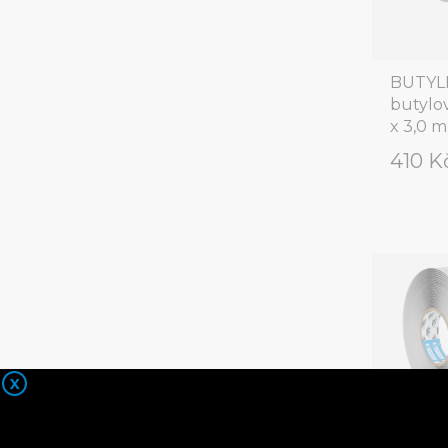
BUTYLF
butylo
x 3,0 
410 K
X