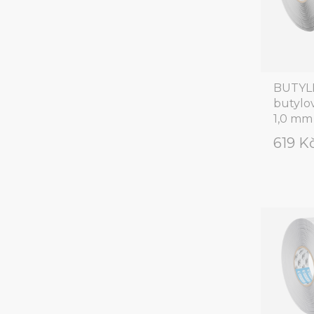
BUTYLF
butylo
1,0 mm 
619 K