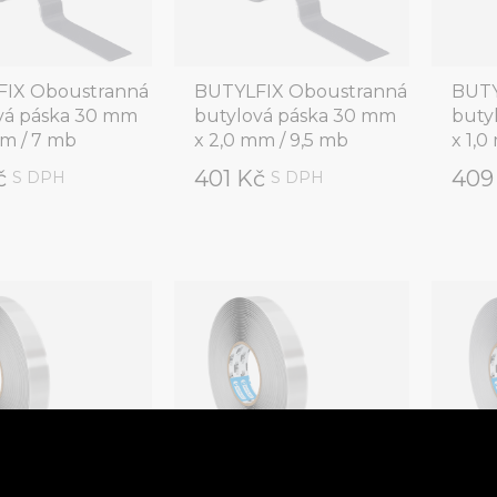
IX Oboustranná
BUTYLFIX Oboustranná
BUTY
vá páska 30 mm
butylová páska 30 mm
buty
mm / 7 mb
x 2,0 mm / 9,5 mb
x 1,0
č
401 Kč
409
S DPH
S DPH