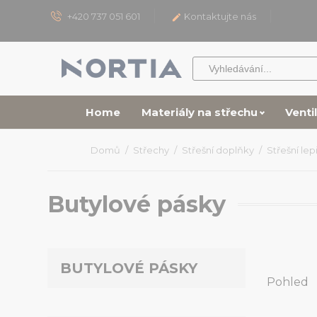
+420 737 051 601
Kontaktujte nás

Home
Materiály na střechu
Venti
Domů
Střechy
Střešní doplňky
Střešní lep
Butylové pásky
BUTYLOVÉ PÁSKY
Pohled