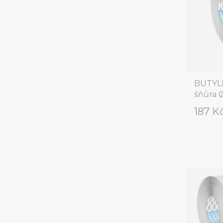
BUTYLF
šňůra 
187 K