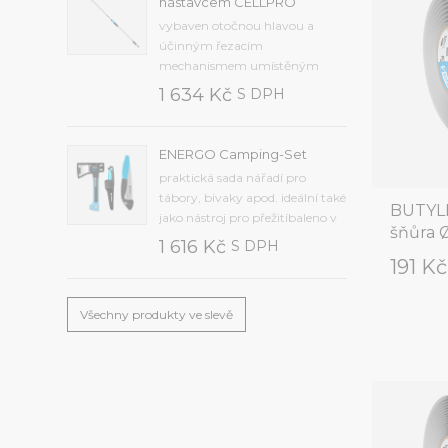
nástavcem CELLPRO
čas od 1 minuty do 12 hodin,
vybaven otočnou hlavou a
zpoždění od 12 hodin do 7...
účinným řezacím
mechanismem umístěným
uvnitř přístrojesekací nůž z
1 634 Kč
S DPH
kvalitní kalené oceli,
protiskluzová rukojeť je
vyrobena z odolného
ENERGO Camping-Set
plastupřídavná pilka na řezání
praktická sada nářadí pro
větvímaximální průměr řezu 25
tábory, bivaky apod. ideální také
mm, hmotnost 1,2 kg, délka...
BUTYLF
jako nástroj pro přežitíbaleno v
šňůra 
krabiciSada obsahuje
1 616 Kč
S DPH
kvalitní:univerzální nůž (40-
191 K
263)univerzální sekeru U600
(41-001)skládací pilku (41-041).
Všechny produkty ve slevě