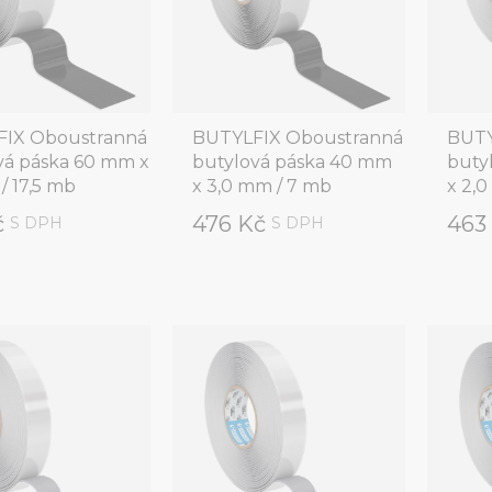
IX Oboustranná
BUTYLFIX Oboustranná
BUTY
vá páska 60 mm x
butylová páska 40 mm
buty
/ 17,5 mb
x 3,0 mm / 7 mb
x 2,0
č
476 Kč
463
S DPH
S DPH