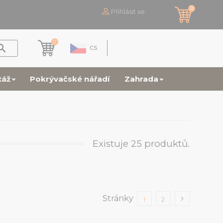
0
Přihlásit se
0

cs
táž
Pokrývačské nářadí
Zahrada
Existuje 25 produktů.
Stránky

1
2