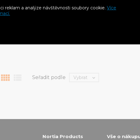
aci reklam a analýze návštěvnosti soubory cookie.
Více
IX Oboustranná
BUTYLFIX Oboustranná
BUTY
mací.
vá páska 25 mm x
butylová páska 25 mm x
buty
 / 9,5 mb
1,0 mm / 17,5 mb
3,0 
Kč
356 Kč
289
S DPH
S DPH


Seřadit podle
Vybrat

Nortia Products
Vše o nákup