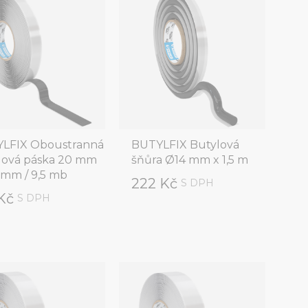
LFIX Oboustranná
BUTYLFIX Butylová
lová páska 20 mm
šňůra Ø14 mm x 1,5 m
 mm / 9,5 mb
222 Kč
S DPH
 Kč
S DPH