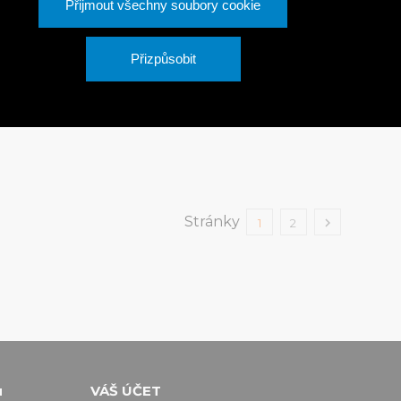
Přijmout všechny soubory cookie
LFIX Oboustranná
BUTYLFIX Oboustranná
lová páska 15 mm x
butylová páska 15 mm x
Přizpůsobit
mm / 7 mb
2,0 mm / 9,5 mb
 Kč
287 Kč
S DPH
S DPH
Stránky

1
2
u
VÁŠ ÚČET