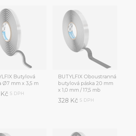
LFIX Butylová
BUTYLFIX Oboustranná
a Ø7 mm x 3,5 m
butylová páska 20 mm
x 1,0 mm / 17,5 mb
 Kč
S DPH
328 Kč
S DPH