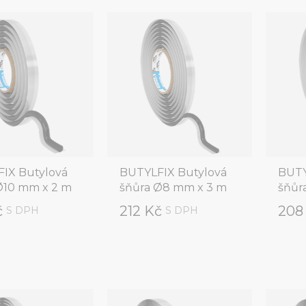
IX Butylová
BUTYLFIX Butylová
BUTY
Ø10 mm x 2 m
šňůra Ø8 mm x 3 m
šňůr
č
212 Kč
208
S DPH
S DPH