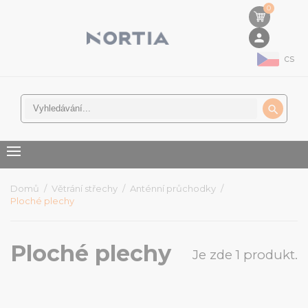
0
person
cs

Domů
Větrání střechy
Anténní průchodky
Ploché plechy
Ploché plechy
Je zde 1 produkt.