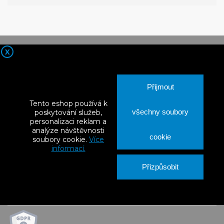
X
Přijmout
Tento eshop používá k
všechny soubory
poskytování služeb,
personalizaci reklam a
analýze návštěvnosti

Kontaktní údaje
cookie
soubory cookie.
Více
informací.

Nortia Products
Přizpůsobit

Vše o nákupu

Váš účet