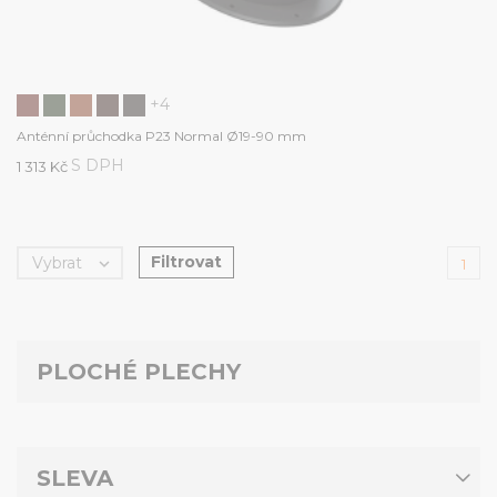
+4
Anténní průchodka P23 Normal Ø19-90 mm
S DPH
1 313 Kč
Filtrovat
Vybrat

1
PLOCHÉ PLECHY
SLEVA