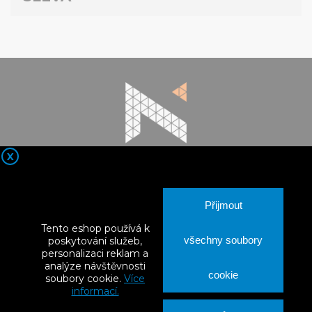
X

Kontaktní údaje
Přijmout

Nortia Products
Tento eshop používá k
všechny soubory
poskytování služeb,

Vše o nákupu
personalizaci reklam a
analýze návštěvnosti
cookie
soubory cookie.
Více

Váš účet
informací.