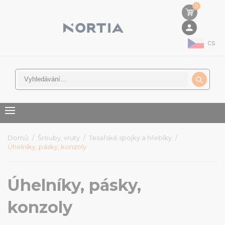
0
person
cs

Domů
Šrouby, vruty
Tesařské spojky a hřebíky
Úhelníky, pásky, konzoly
Úhelníky, pásky,
konzoly