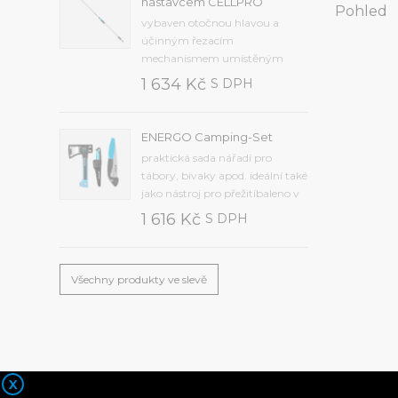
nástavcem CELLPRO
Pohled
čas od 1 minuty do 12 hodin,
vybaven otočnou hlavou a
zpoždění od 12 hodin do 7...
účinným řezacím
mechanismem umístěným
uvnitř přístrojesekací nůž z
1 634 Kč
S DPH
kvalitní kalené oceli,
protiskluzová rukojeť je
vyrobena z odolného
ENERGO Camping-Set
plastupřídavná pilka na řezání
praktická sada nářadí pro
větvímaximální průměr řezu 25
tábory, bivaky apod. ideální také
mm, hmotnost 1,2 kg, délka...
jako nástroj pro přežitíbaleno v
krabiciSada obsahuje
1 616 Kč
S DPH
kvalitní:univerzální nůž (40-
263)univerzální sekeru U600
(41-001)skládací pilku (41-041).
Všechny produkty ve slevě
X