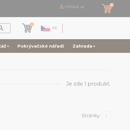
0
Přihlásit se
0

cs
táž
Pokrývačské nářadí
Zahrada
Je zde 1 produkt.
Stránky
1