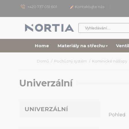
+420 737 051 601
Kontaktujte nás

Home
Materiály na střechu
Venti
Domů
Pochůzný systém
Kominické nášlapy
Univerzální
UNIVERZÁLNÍ
Pohled