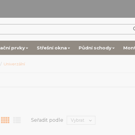
lační prvky
Střešní okna
Půdní schody
Mon
Univerzální


Seřadit podle
Vybrat
