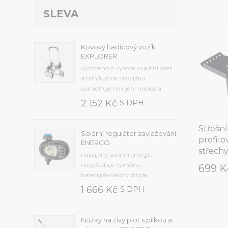
SLEVA
Kovový hadicový vozík
EXPLORER
vyrobeno z vysoce kvalitní oceli
a hliníkutvar navijáku
usnadňuje navíjení hadice a
zabraňuje jejímu
2 152 Kč
S DPH
přehnutífunkční skládací klika s
ergonomickým tvaremširoká
Střešn
základna koleček zajišťuje
Solární regulátor zavlažování
profil
snadný a stabilní
ENERGO
chodkonstrukce zajišťuje
střech
napájený solární energií,
pohodlnou...
nevyžaduje výměnu
699 
bateriípřehledný displej
usnadňuje
1 666 Kč
S DPH
programováníautomatické a
manuální nastavení pracovní
dobyintuitivní zavlažování:
Nůžky na živý plot s pilkou a
Frekvence od 2 minut do 7 dnů,