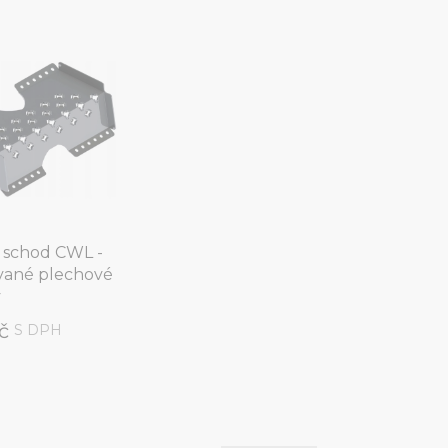
í schod CWL -
ované plechové
y
Kč
S DPH