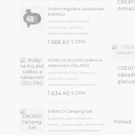
ergonomickým tvaremširoká
CREATO
základna koleček zajišťuje
Antrac
Solární regulátor zavlažování
snadný a stabilní
ENERGO
chodkonstrukce zajišťuje
napájený solární energií,
pohodlnou...
nevyžaduje výměnu
bateriípřehledný displej
usnadňuje
1 666 Kč
S DPH
programováníautomatické a
manuální nastavení pracovní
dobyintuitivní zavlažování:
Nůžky na živý plot s pilkou a
Frekvence od 2 minut do 7 dnů,
nástavcem CELLPRO
CREATO
čas od 1 minuty do 12 hodin,
vybaven otočnou hlavou a
základn
zpoždění od 12 hodin do 7...
účinným řezacím
glazur
mechanismem umístěným
uvnitř přístrojesekací nůž z
1 634 Kč
S DPH
kvalitní kalené oceli,
protiskluzová rukojeť je
vyrobena z odolného
ENERGO Camping-Set
plastupřídavná pilka na řezání
praktická sada nářadí pro
větvímaximální průměr řezu 25
Pohled
tábory, bivaky apod. ideální také
mm, hmotnost 1,2 kg, délka...
jako nástroj pro přežitíbaleno v