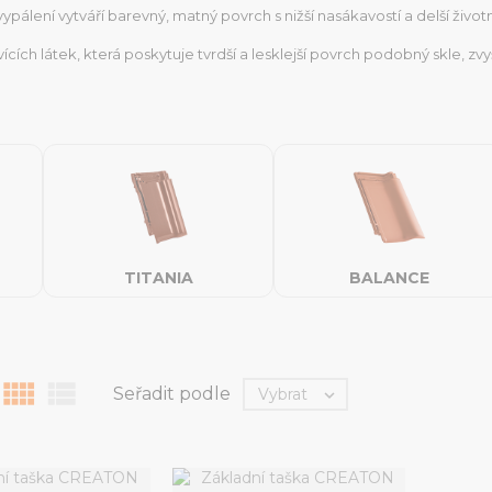
ypálení vytváří barevný, matný povrch s nižší nasákavostí a delší životn
ích látek, která poskytuje tvrdší a lesklejší povrch podobný skle, zvyš
TITANIA
BALANCE


Seřadit podle
Vybrat
