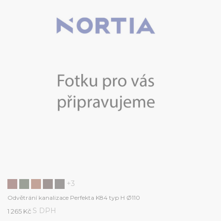
+3
Odvětrání kanalizace Perfekta K84 typ H Ø110
S DPH
1 265 Kč