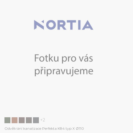
+2
Odvětrání kanalizace Perfekta K84 typ X Ø110