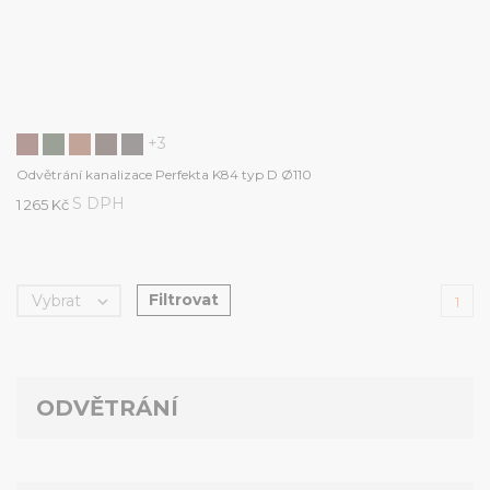
+3
Odvětrání kanalizace Perfekta K84 typ D Ø110
S DPH
1 265 Kč
Filtrovat
Vybrat

1
ODVĚTRÁNÍ