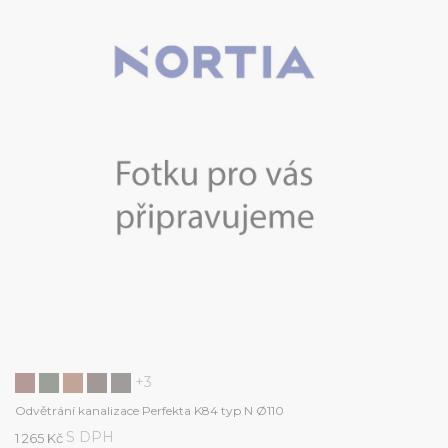
+3
Odvětrání kanalizace Perfekta K84 typ N Ø110
S DPH
1 265 Kč