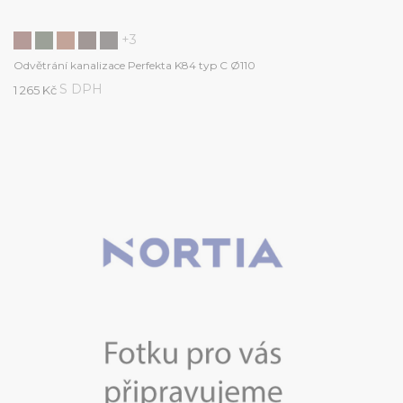
+3
Odvětrání kanalizace Perfekta K84 typ C Ø110
S DPH
1 265 Kč