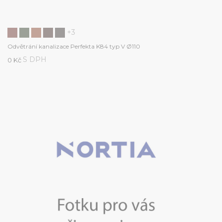
+3
Odvětrání kanalizace Perfekta K84 typ V Ø110
S DPH
0 Kč