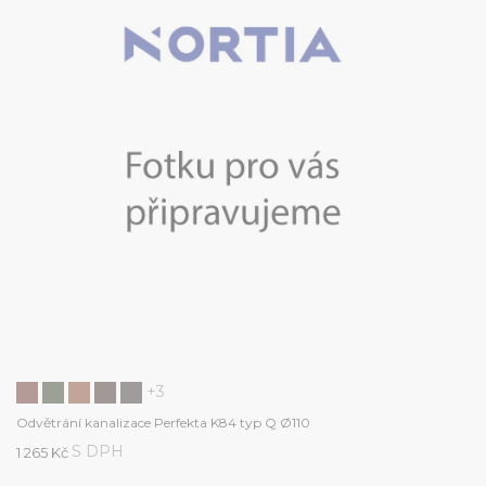
+3
Odvětrání kanalizace Perfekta K84 typ Q Ø110
S DPH
1 265 Kč