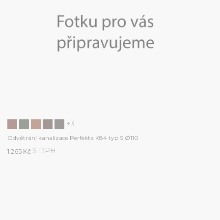
+3
Odvětrání kanalizace Perfekta K84 typ S Ø110
S DPH
1 265 Kč