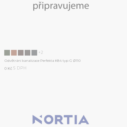
+2
Odvětrání kanalizace Perfekta K84 typ G Ø110
S DPH
0 Kč