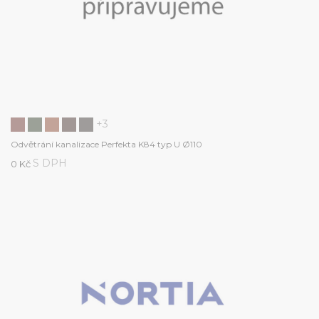
+3
Odvětrání kanalizace Perfekta K84 typ U Ø110
S DPH
0 Kč