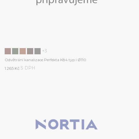
+3
Odvětrání kanalizace Perfekta K84 typ i Ø110
S DPH
1 265 Kč