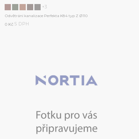
+3
Odvětrání kanalizace Perfekta K84 typ Z Ø110
S DPH
0 Kč