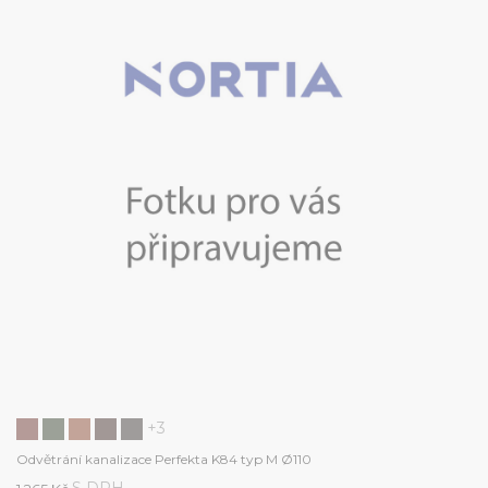
+3
Odvětrání kanalizace Perfekta K84 typ M Ø110
S DPH