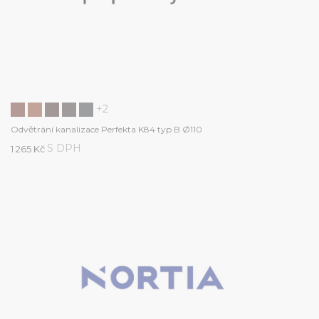
+2
Odvětrání kanalizace Perfekta K84 typ B Ø110
S DPH
1 265 Kč