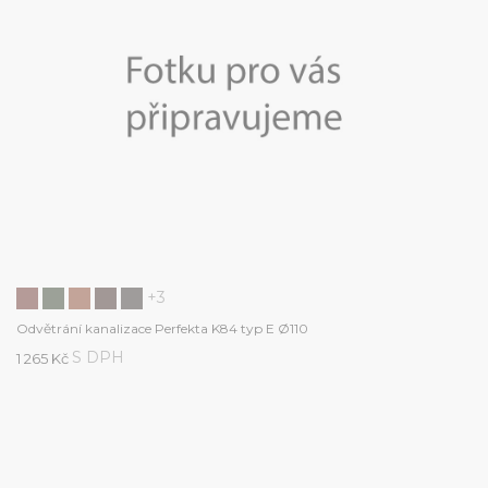
+3
Odvětrání kanalizace Perfekta K84 typ E Ø110
S DPH
1 265 Kč