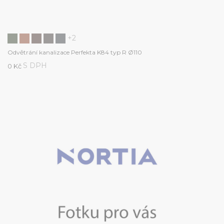
+2
Odvětrání kanalizace Perfekta K84 typ R Ø110
S DPH
0 Kč