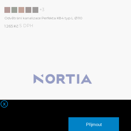
+3
Odvětrání kanalizace Perfekta K84 typ L Ø110
S DPH
1 265 Kč
X
Přijmout