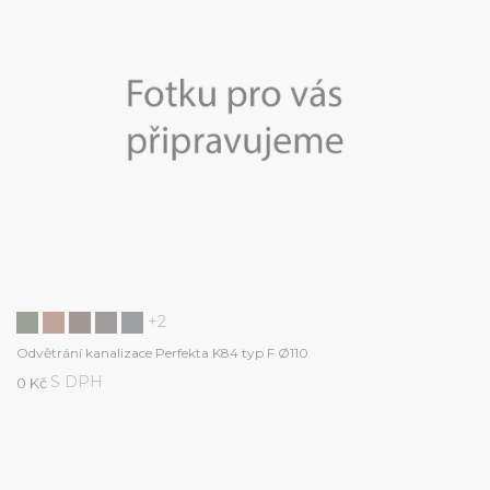
+2
Odvětrání kanalizace Perfekta K84 typ F Ø110
S DPH
0 Kč