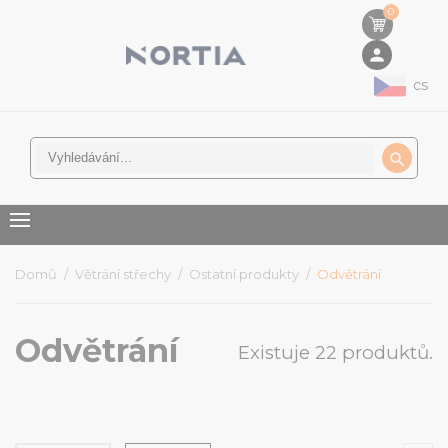
0
person
cs

Domů
Větrání střechy
Ostatní produkty
Odvětrání
Odvětrání
Existuje 22 produktů.