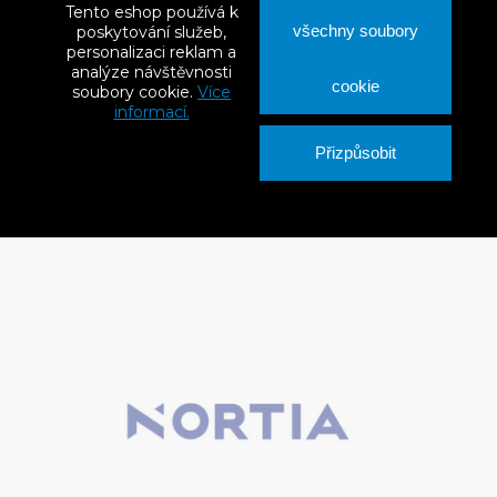
Tento eshop používá k
všechny soubory
poskytování služeb,
personalizaci reklam a
analýze návštěvnosti
cookie
soubory cookie.
Více
informací.
Přizpůsobit
+3
Odvětrání kanalizace Perfekta K84 typ W Ø110
S DPH
1 265 Kč