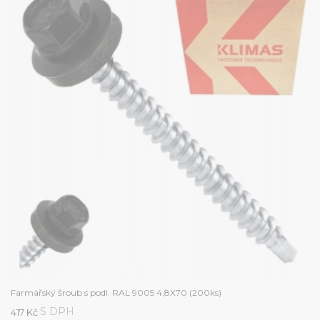
Farmářský šroub s podl. RAL 9005 4,8X70 (200ks)
S DPH
417 Kč