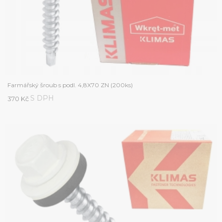
Farmářský šroub s podl. 4,8X70 ZN (200ks)
S DPH
370 Kč