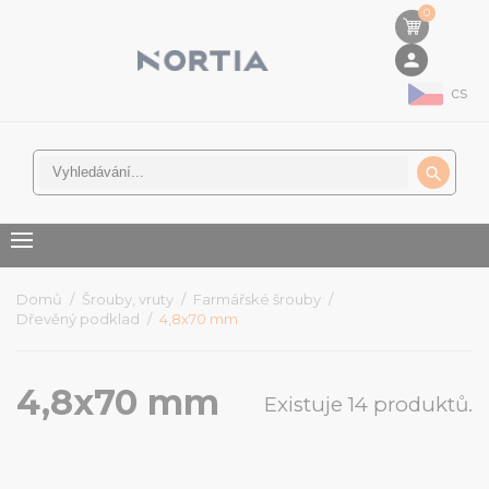
0
person
cs

Domů
Šrouby, vruty
Farmářské šrouby
Dřevěný podklad
4,8x70 mm
4,8x70 mm
Existuje 14 produktů.