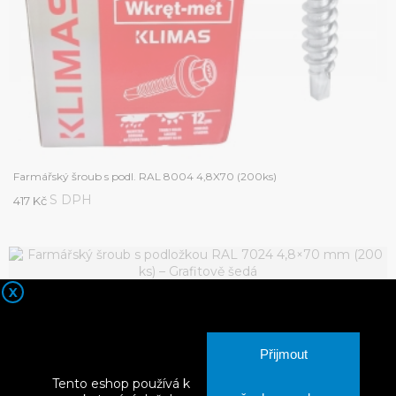
Farmářský šroub s podl. RAL 8004 4,8X70 (200ks)
S DPH
417 Kč
X
Farmářský šroub s podl. RAL 7024 4,8X70 (200ks)
S DPH
417 Kč
Přijmout
Tento eshop používá k