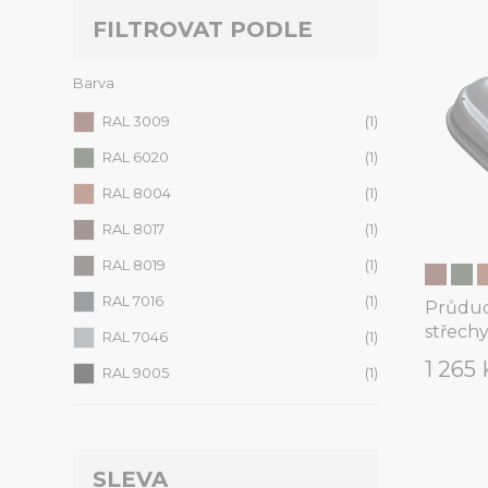
FILTROVAT PODLE
Barva
RAL 3009
(1)
RAL 6020
(1)
RAL 8004
(1)
RAL 8017
(1)
RAL 8019
(1)
RAL 7016
(1)
Průduc
střech
RAL 7046
(1)
1 265
RAL 9005
(1)
SLEVA