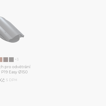
+3
h pro odvětrání
y P19 Easy Ø150
 Kč
S DPH