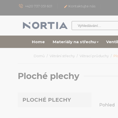
+420 737 051 601
Kontaktujte nás

Home
Materiály na střechu
Venti
Domů
Větrání střechy
Větrací průduchy
Pl
Ploché plechy
PLOCHÉ PLECHY
Pohled