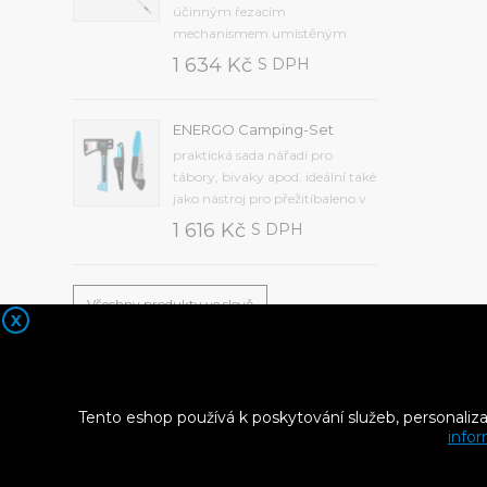
zpoždění od 12 hodin do 7...
účinným řezacím
mechanismem umístěným
uvnitř přístrojesekací nůž z
1 634 Kč
S DPH
kvalitní kalené oceli,
protiskluzová rukojeť je
vyrobena z odolného
ENERGO Camping-Set
plastupřídavná pilka na řezání
praktická sada nářadí pro
větvímaximální průměr řezu 25
tábory, bivaky apod. ideální také
mm, hmotnost 1,2 kg, délka...
jako nástroj pro přežitíbaleno v
krabiciSada obsahuje
1 616 Kč
S DPH
kvalitní:univerzální nůž (40-
263)univerzální sekeru U600
(41-001)skládací pilku (41-041).
Všechny produkty ve slevě
X
Tento eshop používá k poskytování služeb, personaliz
infor