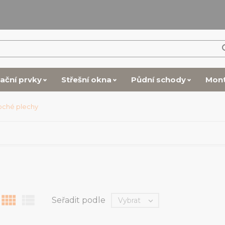
lační prvky
Střešní okna
Půdní schody
Mon
oché plechy


Seřadit podle
Vybrat
