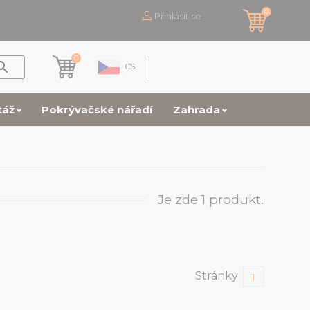
0
Přihlásit se
0

cs
táž
Pokrývačské nářadí
Zahrada
Je zde 1 produkt.
Stránky
1