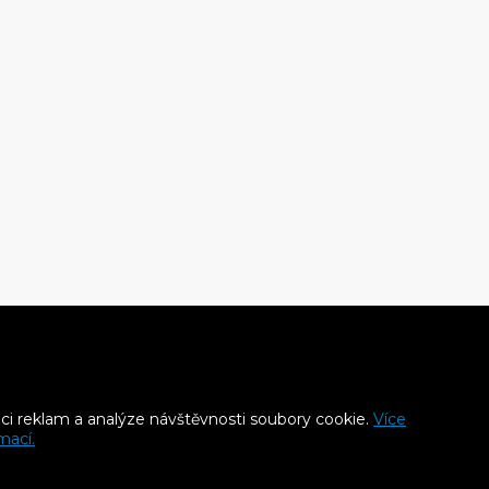
aci reklam a analýze návštěvnosti soubory cookie.
Více
mací.